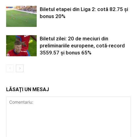
Biletul etapei din Liga 2: cotă 82.75 și
bonus 20%
Biletul zilei: 20 de meciuri din
preliminariile europene, cotă-record
3559.57 și bonus 65%
LĂSAȚI UN MESAJ