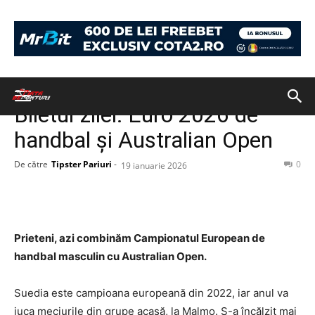
Acasă
BILETUL ZILEI
BILETUL ZILEI
Biletul zilei: Euro 2026 de
handbal și Australian Open
De către
Tipster Pariuri
-
0
19 ianuarie 2026
Prieteni, azi combinăm Campionatul European de
handbal masculin cu Australian Open.
Suedia este campioana europeană din 2022, iar anul va
juca meciurile din grupe acasă, la Malmo. S-a încălzit mai