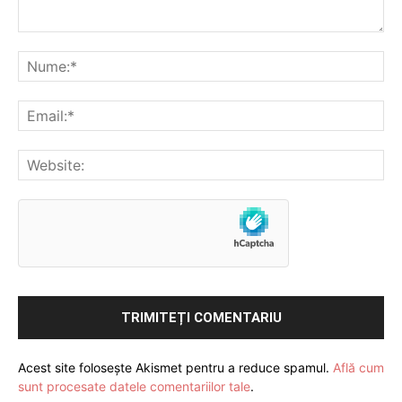
Acest site folosește Akismet pentru a reduce spamul.
Află cum
sunt procesate datele comentariilor tale
.