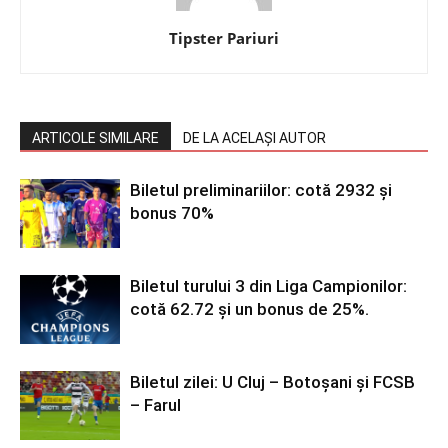
Tipster Pariuri
ARTICOLE SIMILARE
DE LA ACELAȘI AUTOR
Biletul preliminariilor: cotă 2932 și
bonus 70%
Biletul turului 3 din Liga Campionilor:
cotă 62.72 și un bonus de 25%.
Biletul zilei: U Cluj – Botoșani și FCSB
– Farul