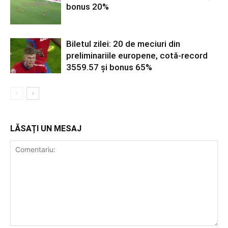
bonus 20%
Biletul zilei: 20 de meciuri din
preliminariile europene, cotă-record
3559.57 și bonus 65%
LĂSAȚI UN MESAJ