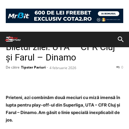
Acasă
BILETUL ZILEI
BILETUL ZILEI
Biletul zilei: UTA – CFR Cluj
și Farul – Dinamo
De către
Tipster Pariuri
-
0
4 februarie 2026
Prieteni, azi combinăm două meciuri cu miză imensă în
lupta pentru play-off-ul din Superliga, UTA – CFR Cluj și
Farul – Dinamo. Am găsit o linie specială inexplicabil de
jos.