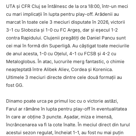
UTA și CFR Cluj se întâlnesc de la ora 18:00, într-un meci
cu mari implicații în lupta pentru play-off. Arădenii au
marcat în toate cele 3 meciuri disputate în 2026, victorii
3-1 cu Slobozia și 1-0 cu FC Argeș, dar și eșecul 1-2
contra Rapidului. Clujenii pregătiți de Daniel Pancu sunt
cei mai în formă din Superligă. Au câștigat toate meciurile
de anul acesta, 1-0 cu Oțelul, 4-1 cu FCSB și 4-2 cu
Metaloglobus. În atac, lucrurile merg fantastic, o chimie
neașteptată între Alibek Aliev, Cordea și Korenica.
Ultimele 3 meciuri directe dintre cele două formații au
fost GG.
Dinamo poate urca pe primul loc cu o victorie astăzi,
Farul ar rămâne în lupta pentru play-off în eventualitatea
în care ar obține 3 puncte. Așadar, miza e imensă,
încrâncenarea va fi la cote înalte. În meciul direct din turul
acestui sezon regulat, încheiat 1-1, au fost nu mai puțin