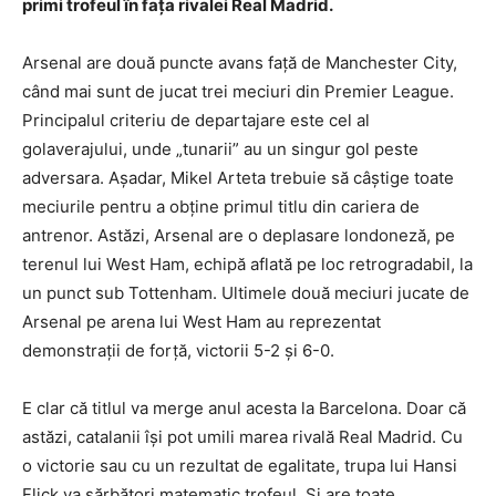
primi trofeul în fața rivalei Real Madrid.
Arsenal are două puncte avans față de Manchester City,
când mai sunt de jucat trei meciuri din Premier League.
Principalul criteriu de departajare este cel al
golaverajului, unde „tunarii” au un singur gol peste
adversara. Așadar, Mikel Arteta trebuie să câștige toate
meciurile pentru a obține primul titlu din cariera de
antrenor. Astăzi, Arsenal are o deplasare londoneză, pe
terenul lui West Ham, echipă aflată pe loc retrogradabil, la
un punct sub Tottenham. Ultimele două meciuri jucate de
Arsenal pe arena lui West Ham au reprezentat
demonstrații de forță, victorii 5-2 și 6-0.
E clar că titlul va merge anul acesta la Barcelona. Doar că
astăzi, catalanii își pot umili marea rivală Real Madrid. Cu
o victorie sau cu un rezultat de egalitate, trupa lui Hansi
Flick va sărbători matematic trofeul. Și are toate