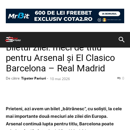
Acasă
BILETUL ZILEI
BILETUL ZILEI
Biletul zilei: meci de titlu
pentru Arsenal și El Clasico
Barcelona – Real Madrid
De către
Tipster Pariuri
-
0
10 mai 2026
Prieteni, azi avem un bilet „bătrânesc”, cu soliști, la cele
mai importante două meciuri ale zilei din Europa.
Arsenal continuă lupta pentru titlu, Barcelona poate