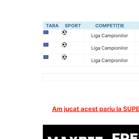
TARA
SPORT
COMPETIȚIE
Liga Campionilor
Liga Campionilor
Liga Campionilor
Am jucat acest pariu la SUPE