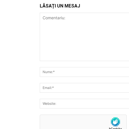
LĂSAȚI UN MESAJ