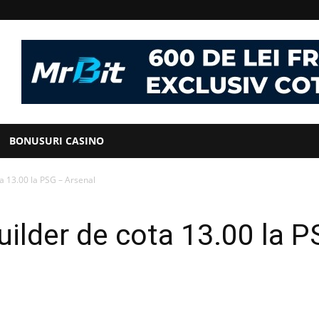
BONUSURI CASINO
ota 13.00 la PSG – Arsenal
tBuilder de cota 13.00 la 