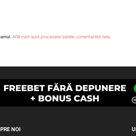
spamul.
Află cum sunt procesate datele comentariilor tale
.
PRE NOI
U