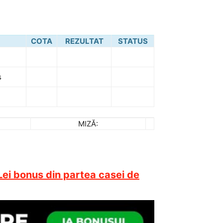
COTA
REZULTAT
STATUS
ș
MIZĂ:
Lei bonus din partea casei de