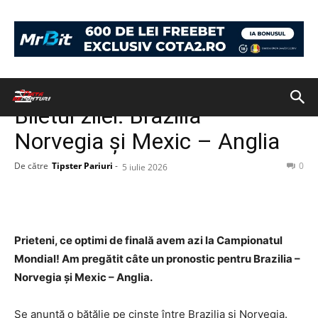
Acasă
BILETUL ZILEI
BILETUL ZILEI
Biletul zilei: Brazilia –
Norvegia și Mexic – Anglia
De către
Tipster Pariuri
-
0
5 iulie 2026
Prieteni, ce optimi de finală avem azi la Campionatul
Mondial! Am pregătit câte un pronostic pentru Brazilia –
Norvegia și Mexic – Anglia.
Se anunță o bătălie pe cinste între Brazilia și Norvegia.