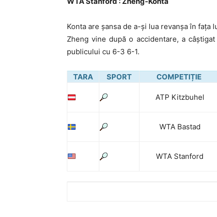
WTA Stanford : Zheng-Konta
Konta are șansa de a-și lua revanșa în fața l
Zheng vine după o accidentare, a câștigat 
publicului cu 6-3 6-1.
TARA
SPORT
COMPETIȚIE
ATP Kitzbuhel
WTA Bastad
WTA Stanford