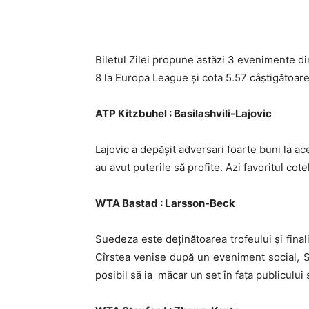
Biletul Zilei propune astăzi 3 evenimente din
8 la Europa League și cota 5.57 câștigătoare
ATP Kitzbuhel : Basilashvili-Lajovic
Lajovic a depășit adversari foarte buni la ace
au avut puterile să profite. Azi favoritul cote
WTA Bastad : Larsson-Beck
Suedeza este deținătoarea trofeului și finali
Cîrstea venise după un eveniment social, S
posibil să ia măcar un set în fața publicului