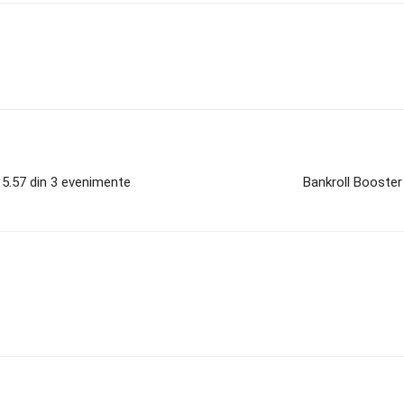
a 5.57 din 3 evenimente
Bankroll Booster 