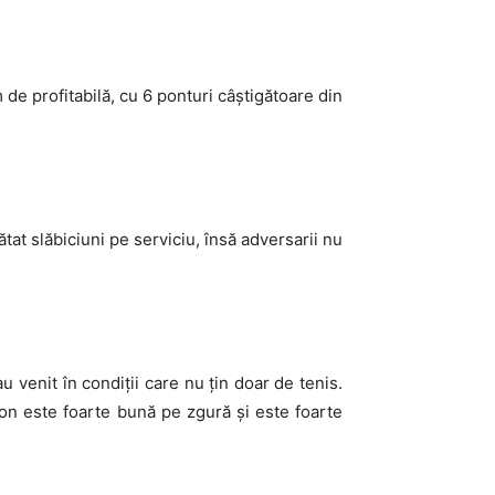
 de profitabilă, cu 6 ponturi câștigătoare din
ătat slăbiciuni pe serviciu, însă adversarii nu
u venit în condiții care nu țin doar de tenis.
on este foarte bună pe zgură și este foarte