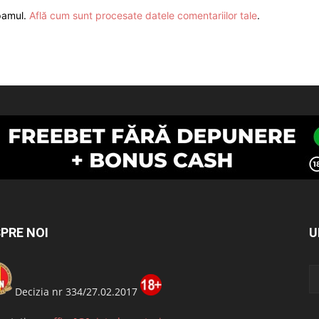
spamul.
Află cum sunt procesate datele comentariilor tale
.
PRE NOI
U
Decizia nr 334/27.02.2017