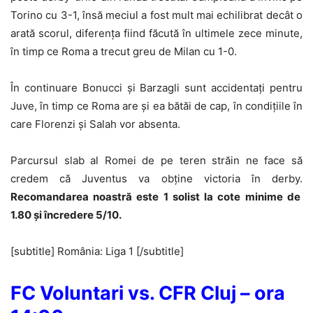
Torino cu 3-1, însă meciul a fost mult mai echilibrat decât o
arată scorul, diferența fiind făcută în ultimele zece minute,
în timp ce Roma a trecut greu de Milan cu 1-0.
În continuare Bonucci și Barzagli sunt accidentați pentru
Juve, în timp ce Roma are și ea bătăi de cap, în condițiile în
care Florenzi și Salah vor absenta.
Parcursul slab al Romei de pe teren străin ne face să
credem că Juventus va obține victoria în derby.
Recomandarea noastră este 1 solist la cote minime de
1.80 și încredere 5/10.
[subtitle] România: Liga 1 [/subtitle]
FC Voluntari vs. CFR Cluj – ora