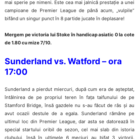
mai sperie pe nimeni. Este cea mai jalnică prestație a unei
campioane de Premier League de până acum, „vulpile”
bifând un singur punct în 8 partide jucate în deplasare!
Mergem pe victoria lui Stoke în handicap asiatic 0 la cote
de 1.80 cu mize 7/10.
Sunderland vs. Watford – ora
17:00
Sunderland a pierdut miercuri, după cum era de așteptat,
întâlnirea de pe propriul teren în fața taifunului de pe
Stamford Bridge, însă gazdele nu s-au făcut de râs și au
avut ocazii destule de a egala. Sunderland rămâne pe
ultimul loc din Premier League, dar asta se datorează în
special startului oribil de sezon, cel mai slab din istoria
clubului, însă în ultimele 6 meciuri au bifat 3 victorii.