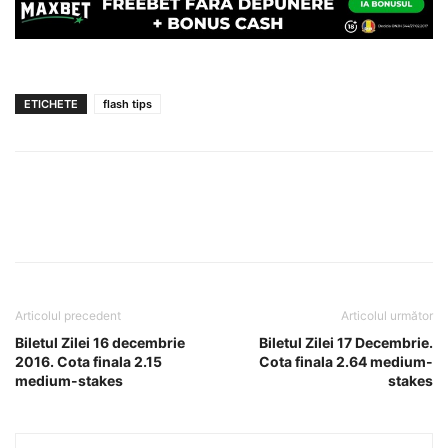
ETICHETE
flash tips
Articolul precedent
Articolul următor
Biletul Zilei 16 decembrie
Biletul Zilei 17 Decembrie.
2016. Cota finala 2.15
Cota finala 2.64 medium-
medium-stakes
stakes