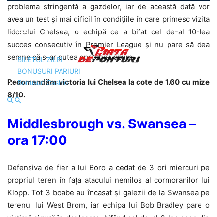
problema stringentă a gazdelor, iar de această dată vor
avea un test și mai dificil în condițiile în care primesc vizita
liderului Chelsea, o echipă ce a bifat cel de-al 10-lea
succes consecutiv în Premier League și nu pare să dea
semne că s-ar putea opri chiar acum.
BILETUL ZILEI
BONUSURI PARIURI
Recomandăm victoria lui Chelsea la cote de 1.60 cu mize
Bonusuri Casino
8/10.
Middlesbrough vs. Swansea –
ora 17:00
Defensiva de fier a lui Boro a cedat de 3 ori miercuri pe
propriul teren în fața atacului nemilos al cormoranilor lui
Klopp. Tot 3 boabe au încasat și galezii de la Swansea pe
terenul lui West Brom, iar echipa lui Bob Bradley pare o