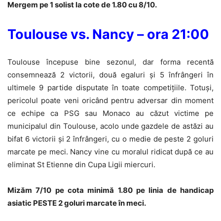
Mergem pe 1 solist la cote de 1.80 cu 8/10.
Toulouse vs. Nancy – ora 21:00
Toulouse începuse bine sezonul, dar forma recentă
consemnează 2 victorii, două egaluri și 5 înfrângeri în
ultimele 9 partide disputate în toate competițiile. Totuși,
pericolul poate veni oricând pentru adversar din moment
ce echipe ca PSG sau Monaco au căzut victime pe
municipalul din Toulouse, acolo unde gazdele de astăzi au
bifat 6 victorii și 2 înfrângeri, cu o medie de peste 2 goluri
marcate pe meci. Nancy vine cu moralul ridicat după ce au
eliminat St Etienne din Cupa Ligii miercuri.
Mizăm 7/10 pe cota minimă 1.80 pe linia de handicap
asiatic PESTE 2 goluri marcate în meci.