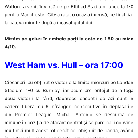
Watford a venit învinsă de pe Ettihad Stadium, unde la 1-0
pentru Manchester City a ratat o ocazia imensă, pe final, iar
la câteva minute după a încasat golul doi.
Mizăm pe goluri în ambele porți la cote de 1.80 cu mize
4/10.
West Ham vs. Hull – ora 17:00
Ciocănarii au obținut o victorie la limită miercuri pe London
Stadium, 1-0 cu Burnley, iar acum are prilejul de a lega
două victorii la rând, deoarece oaspeții de azi sunt în
cădere liberă, cu 6 înfrângeri consecutive în deplasările
din Premier League. Michail Antonio se descurcă de
minune în poziția de atacant central și se pare că îi convine
mult mai mult acest rol decât cel obișnuit de bandă, având