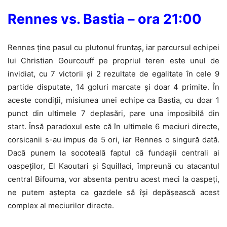
Rennes vs. Bastia – ora 21:00
Rennes ține pasul cu plutonul fruntaș, iar parcursul echipei
lui Christian Gourcouff pe propriul teren este unul de
invidiat, cu 7 victorii și 2 rezultate de egalitate în cele 9
partide disputate, 14 goluri marcate și doar 4 primite. În
aceste condiții, misiunea unei echipe ca Bastia, cu doar 1
punct din ultimele 7 deplasări, pare una imposibilă din
start. Însă paradoxul este că în ultimele 6 meciuri directe,
corsicanii s-au impus de 5 ori, iar Rennes o singură dată.
Dacă punem la socoteală faptul că fundașii centrali ai
oaspeților, El Kaoutari și Squillaci, împreună cu atacantul
central Bifouma, vor absenta pentru acest meci la oaspeți,
ne putem aștepta ca gazdele să își depășească acest
complex al meciurilor directe.