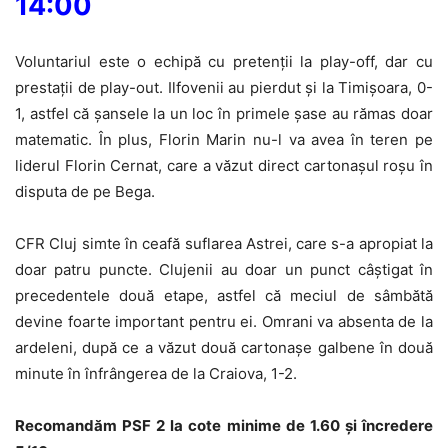
14:00
Voluntariul este o echipă cu pretenții la play-off, dar cu
prestații de play-out. Ilfovenii au pierdut și la Timișoara, 0-
1, astfel că șansele la un loc în primele șase au rămas doar
matematic. În plus, Florin Marin nu-l va avea în teren pe
liderul Florin Cernat, care a văzut direct cartonașul roșu în
disputa de pe Bega.
CFR Cluj simte în ceafă suflarea Astrei, care s-a apropiat la
doar patru puncte. Clujenii au doar un punct câștigat în
precedentele două etape, astfel că meciul de sâmbătă
devine foarte important pentru ei. Omrani va absenta de la
ardeleni, după ce a văzut două cartonașe galbene în două
minute în înfrângerea de la Craiova, 1-2.
Recomandăm PSF 2 la cote minime de 1.60 și încredere