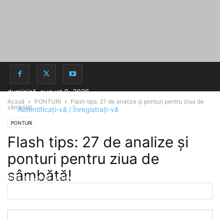
duminică, august 9, 2026
Acasă
PONTURI
Flash tips: 27 de analize și ponturi pentru ziua de
sâmbătă!
Autentificați-vă / Înregistrați-vă
PONTURI
Flash tips: 27 de analize și
Conectare
ponturi pentru ziua de
sâmbătă!
Bine ați venit! Autentificați-vă in contul dvs
0
De către
Adrian
-
17 decembrie 2016
numele dvs de utilizator