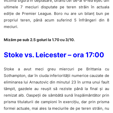
victimă sigură în deplasare, bifând cel de-al 6-lea eșec din
ultimele 7 meciuri disputate pe teren străin în actuala
ediție de Premier League. Boro nu are un bilanț bun pe
propriul teren, până acum suferind 5 înfrângeri din 8
meciuri.
Mizăm pe sub 2.5 goluri la 1.70 cu 3/10.
Stoke vs. Leicester – ora 17:00
Stoke a avut meci greu miercuri pe Brittania cu
Sothampton, dar în ciuda inferiorității numerice cauzate de
eliminarea lui Arnautovic din minutul 23 în urma unui fault
tâmpit, gazdele au reușit să reziste până la final și au
remizat alb. Oaspeții de sâmbătă sună înspăimântător prin
prisma titulaturii de campioni în exercițiu, dar prin prisma
formei actuale, mai ales la meciurile de pe teren străin, nu