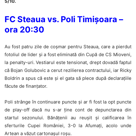
5/10.
FC Steaua vs. Poli Timișoara –
ora 20:30
Au fost patru zile de coșmar pentru Steaua, care a pierdut
fotoliul de lider și a fost eliminată din Cupă de CS Mioveni,
la penalty-uri. Vestiarul este tensionat, drept dovadă faptul
că Bojan Golubovic a cerut rezilierea contractului, iar Ricky
Boldrin a spus că este și el gata să plece după declarațiile
făcute de finanțator.
Poli strânge în continuare puncte și ar fi fost la opt puncte
de play-off dacă nu s-ar ține cont de depunctarea din
startul sezonului. Bănățenii au reușit și calificarea în
sferturile Cupei României, 3-0 la Afumați, acolo unde
Artean a văzut cartonașul roșu.