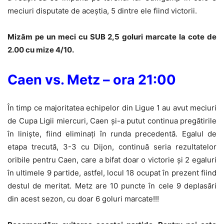
meciuri disputate de aceștia, 5 dintre ele fiind victorii.
Mizăm pe un meci cu SUB 2,5 goluri marcate la cote de
2.00 cu mize 4/10.
Caen vs. Metz – ora 21:00
În timp ce majoritatea echipelor din Ligue 1 au avut meciuri
de Cupa Ligii miercuri, Caen și-a putut continua pregătirile
în liniște, fiind eliminați în runda precedentă. Egalul de
etapa trecută, 3-3 cu Dijon, continuă seria rezultatelor
oribile pentru Caen, care a bifat doar o victorie și 2 egaluri
în ultimele 9 partide, astfel, locul 18 ocupat în prezent fiind
destul de meritat. Metz are 10 puncte în cele 9 deplasări
din acest sezon, cu doar 6 goluri marcate!!!