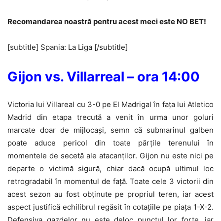
Recomandarea noastră pentru acest meci este NO BET!
[subtitle] Spania: La Liga [/subtitle]
Gijon vs. Villarreal – ora 14:00
Victoria lui Villareal cu 3-0 pe El Madrigal în fața lui Atletico
Madrid din etapa trecută a venit în urma unor goluri
marcate doar de mijlocași, semn că submarinul galben
poate aduce pericol din toate părțile terenului în
momentele de secetă ale atacanților. Gijon nu este nici pe
departe o victimă sigură, chiar dacă ocupă ultimul loc
retrogradabil în momentul de față. Toate cele 3 victorii din
acest sezon au fost obținute pe propriul teren, iar acest
aspect justifică echilibrul regăsit în cotațiile pe piața 1-X-2.
Defensiva gazdelor nu este deloc punctul lor forte, iar