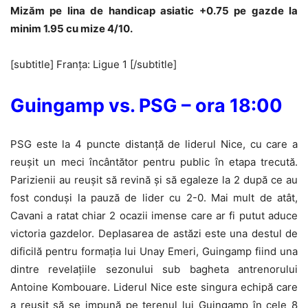
Mizăm pe lina de handicap asiatic +0.75 pe gazde la
minim 1.95 cu mize 4/10.
[subtitle] Franța: Ligue 1 [/subtitle]
Guingamp vs. PSG – ora 18:00
PSG este la 4 puncte distanță de liderul Nice, cu care a
reușit un meci încântător pentru public în etapa trecută.
Parizienii au reușit să revină și să egaleze la 2 după ce au
fost conduși la pauză de lider cu 2-0. Mai mult de atât,
Cavani a ratat chiar 2 ocazii imense care ar fi putut aduce
victoria gazdelor. Deplasarea de astăzi este una destul de
dificilă pentru formația lui Unay Emeri, Guingamp fiind una
dintre revelațiile sezonului sub bagheta antrenorului
Antoine Kombouare. Liderul Nice este singura echipă care
a reușit să se impună pe terenul lui Guingamp în cele 8