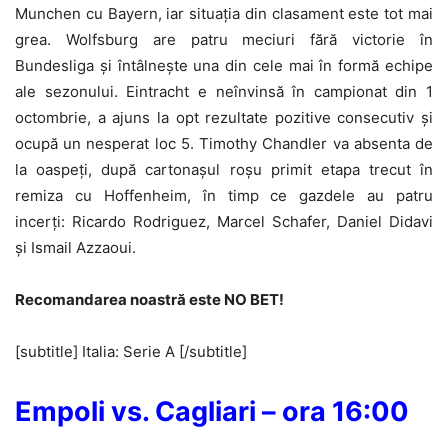
Munchen cu Bayern, iar situația din clasament este tot mai
grea. Wolfsburg are patru meciuri fără victorie în
Bundesliga și întâlnește una din cele mai în formă echipe
ale sezonului. Eintracht e neînvinsă în campionat din 1
octombrie, a ajuns la opt rezultate pozitive consecutiv și
ocupă un nesperat loc 5. Timothy Chandler va absenta de
la oaspeți, după cartonașul roșu primit etapa trecut în
remiza cu Hoffenheim, în timp ce gazdele au patru
incerți: Ricardo Rodriguez, Marcel Schafer, Daniel Didavi
și Ismail Azzaoui.
Recomandarea noastră este NO BET!
[subtitle] Italia: Serie A [/subtitle]
Empoli vs. Cagliari – ora 16:00