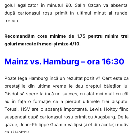
golul egalizator în minutul 90. Salih Ozcan va absenta,
după cartonașul roșu primit în ultimul minut al rundei
trecute.
Recomandăm cote minime de 1.75 pentru minim trei
goluri marcate în meci și mize 4/10.
Mainz vs. Hamburg – ora 16:30
Poate lega Hamburg încă un rezultat pozitiv? Cert este că
prestațiile din ultima vreme le dau dreptul băieților lui
Gisdol să spere la încă un succes, cu atât mai mult cu cât
au în față o formație ce a pierdut ultimele trei dispute.
Totuși, HSV are o absență importantă, Lewis Holtby fiind
suspendat după cartonașul roșu primit cu Augsburg. De la
gazde, Jean-Philippe Gbamin va lipsi și el din același motiv
ca și Holtby.