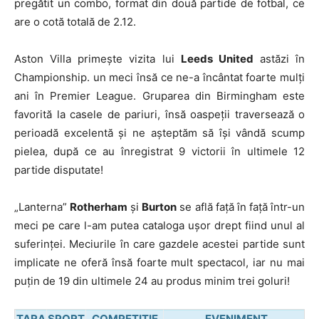
pregătit un combo, format din două partide de fotbal, ce
are o cotă totală de 2.12.
Aston Villa primește vizita lui
Leeds United
astăzi în
Championship. un meci însă ce ne-a încântat foarte mulți
ani în Premier League. Gruparea din Birmingham este
favorită la casele de pariuri, însă oaspeții traversează o
perioadă excelentă și ne așteptăm să își vândă scump
pielea, după ce au înregistrat 9 victorii în ultimele 12
partide disputate!
„Lanterna”
Rotherham
și
Burton
se află față în față într-un
meci pe care l-am putea cataloga ușor drept fiind unul al
suferinței. Meciurile în care gazdele acestei partide sunt
implicate ne oferă însă foarte mult spectacol, iar nu mai
puțin de 19 din ultimele 24 au produs minim trei goluri!
TARA
SPORT
COMPETIȚIE
EVENIMENT