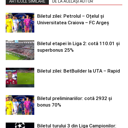
ARTICOLE SIMILARE
DE LA ACELAȘI AUTOR
Biletul zilei: Petrolul – Oțelul și
Universitatea Craiova – FC Argeș
Biletul etapei în Liga 2: cotă 110.01 și
superbonus 25%
Biletul zilei: BetBuilder la UTA – Rapid
Biletul preliminariilor: cotă 2932 și
bonus 70%
Biletul turului 3 din Liga Campionilor: