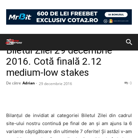
Acasă
BILETUL ZILEI
BILETUL ZILEI
Biletul Zilei 29 decembrie
2016. Cotă finală 2.12
medium-low stakes
De către
Adrian
-
0
29 decembrie 2016
Bilanțul de invidiat al categoriei Biletul Zilei din cadrul
site-ului nostru continuă pe final de an și am ajuns la 6
variante câștigătoare din ultimele 7 oferite! Și astăzi v-am