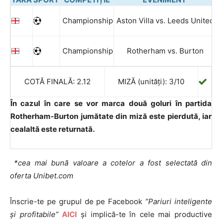
Championship
Aston Villa vs. Leeds United
Championship
Rotherham vs. Burton
P
COTĂ FINALĂ: 2.12
MIZĂ (unități): 3/10
În cazul în care se vor marca două goluri în partida
Rotherham-Burton jumătate din miză este pierdută, iar
cealaltă este returnată.
*cea mai bună valoare a cotelor a fost selectată din
oferta Unibet.com
Înscrie-te pe grupul de pe Facebook
”Pariuri inteligente
și profitabile”
AICI
și implică-te în cele mai productive