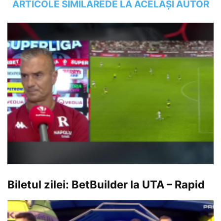
ARTICOLE SIMILARE
DE LA ACELAȘI AUTOR
Biletul zilei: BetBuilder la UTA – Rapid