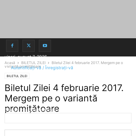
vineri, august 7, 2026
Acasă
BILETUL ZILEI
Biletul Zilei 4 februarie 2017. Mergem pe o
variantă promițătoare
Autentificați-vă / Înregistrați-vă
BILETUL ZILEI
Biletul Zilei 4 februarie 2017.
Conectare
Mergem pe o variantă
promițătoare
Bine ați venit! Autentificați-vă in contul dvs
0
De către
Andrei Stoenescu
-
4 februarie 2017
numele dvs de utilizator