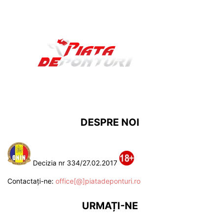
DESPRE NOI
Decizia nr 334/27.02.2017
Contactați-ne:
office[@]piatadeponturi.ro
URMAȚI-NE