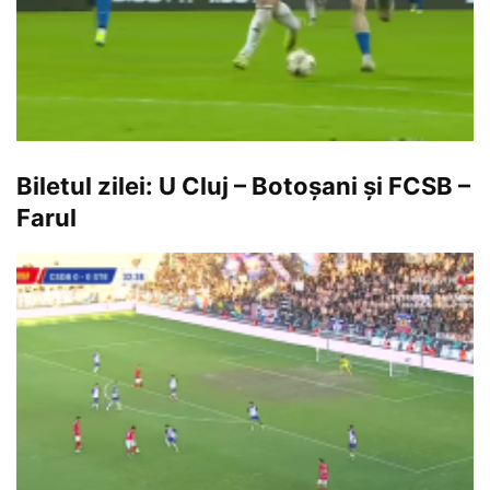
Biletul zilei: U Cluj – Botoșani și FCSB –
Farul