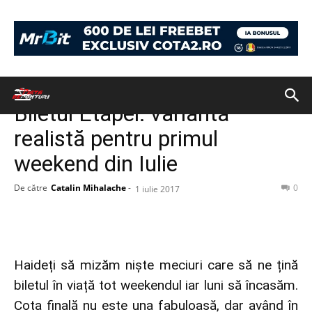
Acasă
BILETUL ZILEI
BILETUL ZILEI
Biletul Etapei: variantă
realistă pentru primul
weekend din Iulie
De către
Catalin Mihalache
-
0
1 iulie 2017
Haideți să mizăm niște meciuri care să ne țină
biletul în viață tot weekendul iar luni să încasăm.
Cota finală nu este una fabuloasă, dar având în