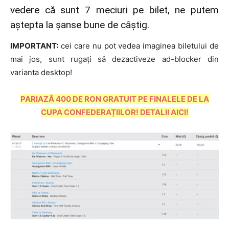
vedere că sunt 7 meciuri pe bilet, ne putem
aștepta la șanse bune de câștig.
IMPORTANT:
cei care nu pot vedea imaginea biletului de
mai jos, sunt rugați să dezactiveze ad-blocker din
varianta desktop!
PARIAZĂ 400 DE RON GRATUIT PE FINALELE DE LA
CUPA CONFEDERAȚIILOR! DETALII AICI!