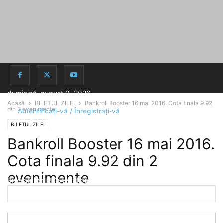
duminică, august 9, 2026
Acasă
BILETUL ZILEI
Bankroll Booster 16 mai 2016. Cota finala 9.92
din 2 evenimente
Autentificați-vă / Înregistrați-vă
BILETUL ZILEI
Bankroll Booster 16 mai 2016.
Conectare
Cota finala 9.92 din 2
evenimente
Bine ați venit! Autentificați-vă in contul dvs
0
De către
Valentin
-
16 mai 2016
numele dvs de utilizator