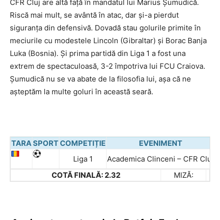
CFR Cluj are altă față în mandatul lui Marius Șumudică.
Riscă mai mult, se avântă în atac, dar și-a pierdut
siguranța din defensivă. Dovadă stau golurile primite în
meciurile cu modestele Lincoln (Gibraltar) și Borac Banja
Luka (Bosnia). Și prima partidă din Liga 1 a fost una
extrem de spectaculoasă, 3-2 împotriva lui FCU Craiova.
Șumudică nu se va abate de la filosofia lui, așa că ne
așteptăm la multe goluri în această seară.
TARA
SPORT
COMPETIȚIE
EVENIMENT
Liga 1
Academica Clinceni – CFR Cluj
P
COTĂ FINALĂ: 2.32
MIZĂ: