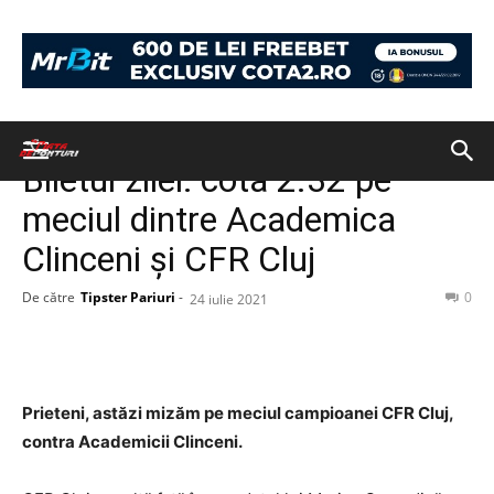
Acasă
BILETUL ZILEI
BILETUL ZILEI
Biletul zilei: cotă 2.32 pe
meciul dintre Academica
Clinceni și CFR Cluj
De către
Tipster Pariuri
-
0
24 iulie 2021
Prieteni, astăzi mizăm pe meciul campioanei CFR Cluj,
contra Academicii Clinceni.