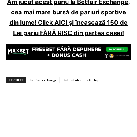
Am jucat acest pariu la Betfair Exchange,
cea mai mare bursă de pariuri sportive
din lume! Click AICI și încasează 150 de
Lei pariu FĂRĂ RISC din partea casei!
ETICHETE
betfair exchange
biletul zilei
cfr cluj