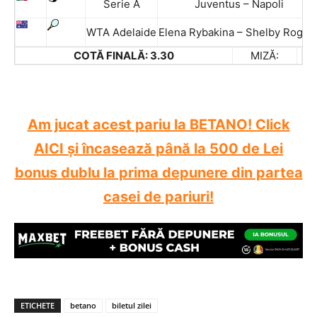
Serie A
Juventus – Napoli
WTA Adelaide
Elena Rybakina – Shelby Roger
COTĂ FINALĂ: 3.30
MIZĂ:
Am jucat acest pariu la BETANO! Click
AICI și încasează până la 500 de Lei
bonus dublu la prima depunere din partea
casei de pariuri!
ETICHETE
betano
biletul zilei