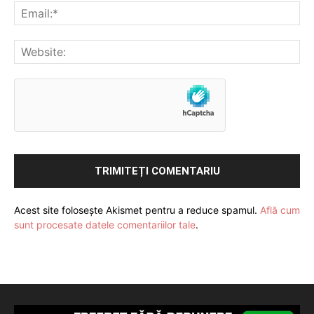
Acest site folosește Akismet pentru a reduce spamul.
Află cum
sunt procesate datele comentariilor tale
.