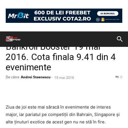
Acasă
BILETUL ZILEI
BILETUL ZILEI
Bankroll Booster 19 mai
2016. Cota finala 9.41 din 4
evenimente
De către
Andrei Stoenescu
-
0
19 mai 2016
Ziua de joi este mai săracă în evenimente de interes
major, iar pariatul pe competiții din Bahrain, Singapore și
alte ținuturi exotice de acest gen nu ne stă în fire.