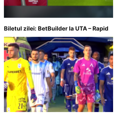
Biletul zilei: BetBuilder la UTA – Rapid