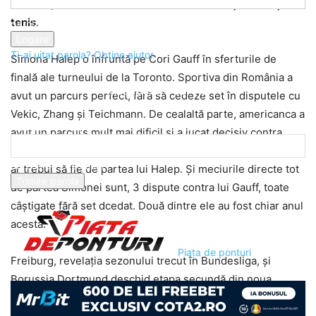
Prieteni, astăzi încercăm un bilet combinat și fotbal și
tenis.
parola dvs
Ti-ai uitat parola? Obține ajutor
Simona Halep o înfruntă pe Cori Gauff în sferturile de
finală ale turneului de la Toronto. Sportiva din România a
Recuperare parola
avut un parcurs perfect, fără să cedeze set în disputele cu
Vekic, Zhang și Teichmann. De cealaltă parte, americanca a
Recuperați-vă parola
avut un parcurs mult mai dificil și a jucat decisiv contra
Elenei Rybakina și Arynei Sabalenka. Așadar, prospețimea
adresa dvs de email
ar trebui să fie de partea lui Halep. Și meciurile directe tot
de partea Simonei sunt, 3 dispute contra lui Gauff, toate
O parola va fi trimisă pe adresa dvs de email.
câștigate fără set dcedat. Două dintre ele au fost chiar anul
acesta.
Piața de ponturi
Freiburg, revelația sezonului trecut în Bundesliga, și
Borussia Dortmund deschid etapa secundă din noua
stagiune. Freiburg s-a clasat pe 6 și a jucat finala Cupei
Germaniei, iar forma bună a fost păstrat și în noul