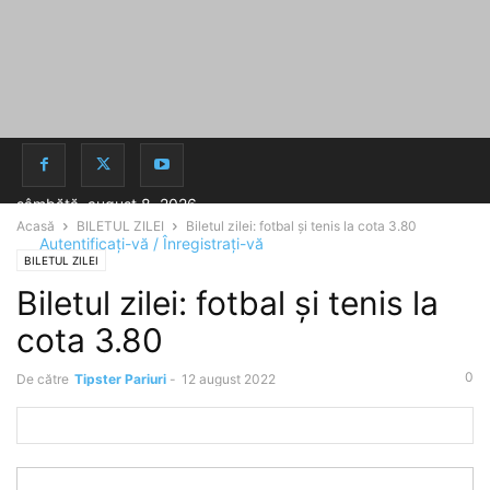
sâmbătă, august 8, 2026
Acasă
BILETUL ZILEI
Biletul zilei: fotbal și tenis la cota 3.80
Autentificați-vă / Înregistrați-vă
BILETUL ZILEI
Biletul zilei: fotbal și tenis la
cota 3.80
Conectare
0
De către
Tipster Pariuri
-
12 august 2022
Bine ați venit! Autentificați-vă in contul dvs
numele dvs de utilizator