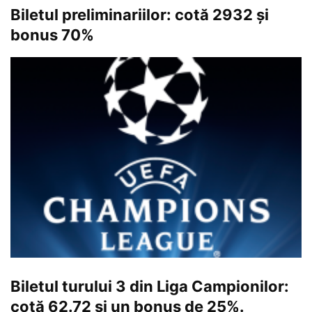
Biletul preliminariilor: cotă 2932 și
bonus 70%
Biletul turului 3 din Liga Campionilor:
cotă 62.72 și un bonus de 25%.