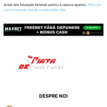
Acest site folosește Akismet pentru a reduce spamul.
Află cum
sunt procesate datele comentariilor tale
.
DESPRE NOI