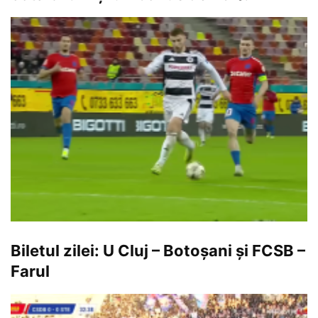
Biletul zilei: U Cluj – Botoșani și FCSB –
Farul