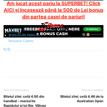
Am jucat acest pariu la SUPERBET! Click
AICI și încasează până la 500 de Lei bonus
din partea casei de pariuri!
BILETUL ZILEI
BONUSURI PARIURI
Bonusuri Casino
Articolul precedent
Articolul următor
Biletul zilei: cotă 4.90 din
Biletul zilei: cotă 4.46 de la
handbal – meciurile
Australian Open
Rapidului și lui Rm. Vâlcea