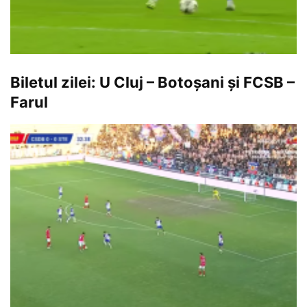
Biletul zilei: U Cluj – Botoșani și FCSB –
Farul