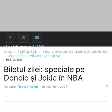
sâmbătă, august 8, 2026
Acasă
BILETUL ZILEI
Biletul zilei: speciale pe Doncic și Jokic în NBA
Autentificați-vă / Înregistrați-vă
BILETUL ZILEI
Biletul zilei: speciale pe
Doncic și Jokic în NBA
Conectare
0
De către
Tipster Pariuri
-
19 noiembrie 2023
Bine ați venit! Autentificați-vă in contul dvs
numele dvs de utilizator