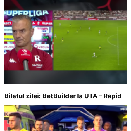
Biletul zilei: BetBuilder la UTA – Rapid