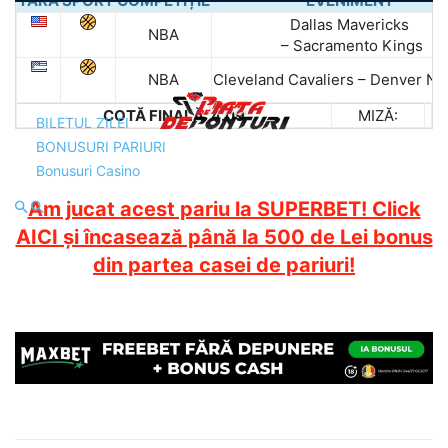
TARA
SPORT
COMPETIȚIE
EVENIMENT
Dallas Mavericks
NBA
– Sacramento Kings
NBA
Cleveland Cavaliers –
Denver Nu
COTĂ FINALĂ: 4.09
MIZĂ:
BILETUL ZILEI
BONUSURI PARIURI
Bonusuri Casino
Am jucat acest pariu la SUPERBET! Click
AICI și încasează până la 500 de Lei bonus
din partea casei de pariuri!