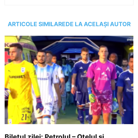
ARTICOLE SIMILARE
DE LA ACELAȘI AUTOR
Biletul zilei: Petrolul – Oțelul și