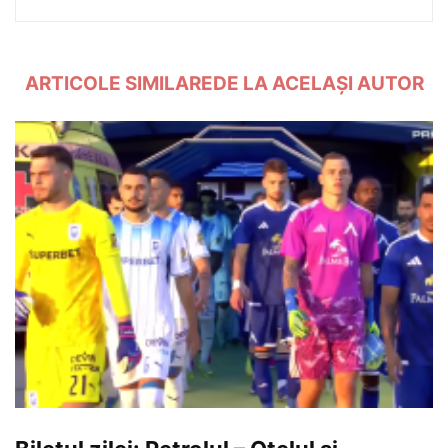
ARTICOLE SIMILARE
DE LA ACELAȘI AUTOR