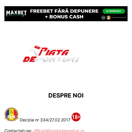
DESPRE NOI
Decizia nr 334/27.02.2017
Contactați-ne:
office[@]piatadeponturi.ro