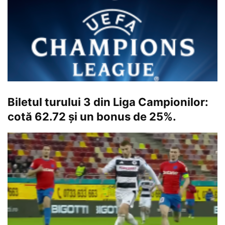
Biletul turului 3 din Liga Campionilor:
cotă 62.72 și un bonus de 25%.