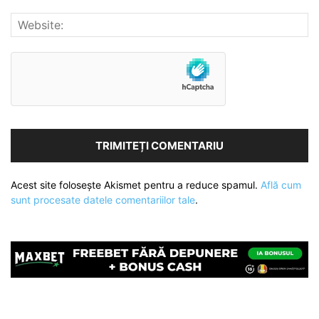
Acest site folosește Akismet pentru a reduce spamul.
Află cum
sunt procesate datele comentariilor tale
.