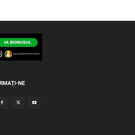
RMAȚI-NE