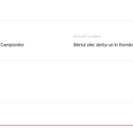
Articolul următor
ga Campionilor
Biletul zilei: derby-uri în Român