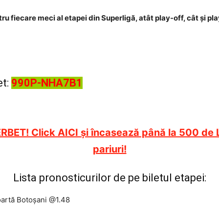
u fiecare meci al etapei din Superligă, atât play-off, cât și pla
et:
990P-NHA7B1
RBET! Click AICI și încasează până la 500 de 
pariuri!
Lista pronosticurilor de pe biletul etapei:
oartă Botoșani @1.48