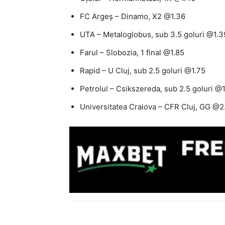
FC Argeș – Dinamo, X2 @1.36
UTA – Metaloglobus, sub 3.5 goluri @1.3
Farul – Slobozia, 1 final @1.85
Rapid – U Cluj, sub 2.5 goluri @1.75
Petrolul – Csikszereda, sub 2.5 goluri @
Universitatea Craiova – CFR Cluj, GG @2