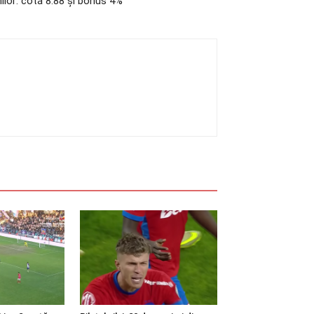
nilor: cotă 8.88 și bonus 4%