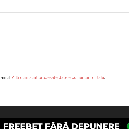
spamul.
Află cum sunt procesate datele comentariilor tale
.