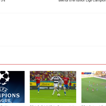
 15%
Biletul sferturilor Ligii Campio