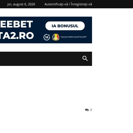
joi, august 6, 2026
Autentificați-vă / Înregistrați-vă
0