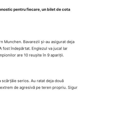
onostic pentru fiecare, un bilet de cota
ern Munchen. Bavarezii și-au asigurat deja
 fost îndepărtat. Englezul va juca! Iar
ionilor are 10 reușite în 9 apariții.
a scârțâie serios. Au ratat deja două
 extrem de agresivă pe teren propriu. Sigur