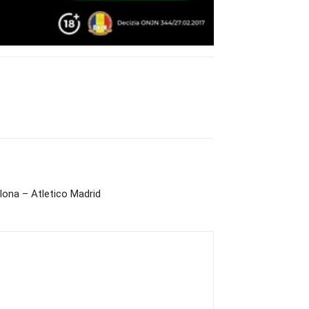
celona – Atletico Madrid