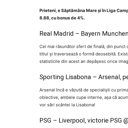
Prieteni, e Săptămâna Mare și în Liga Campio
8.88, cu bonus de 4%.
Real Madrid – Bayern Munchen,
Cel mai răsunător sfert de finală, din punct
titlul și traversează o formă deosebită. Exis
statisticile din acest an depășesc orice imag
Sporting Lisabona – Arsenal, p
Arsenal încă e văzută de specialiști cu prima
obiective, ambele cupe interne, așa că acum
vor sări scântei la Lisabona!
PSG – Liverpool, victorie PSG 