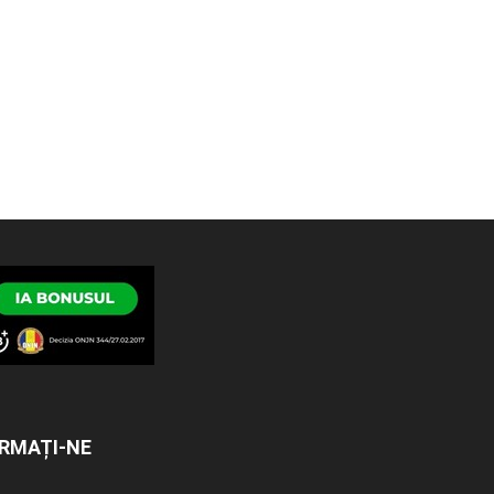
RMAȚI-NE