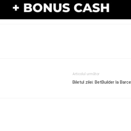
Articolul următor
Biletul zilei: BetBuilder la Bar