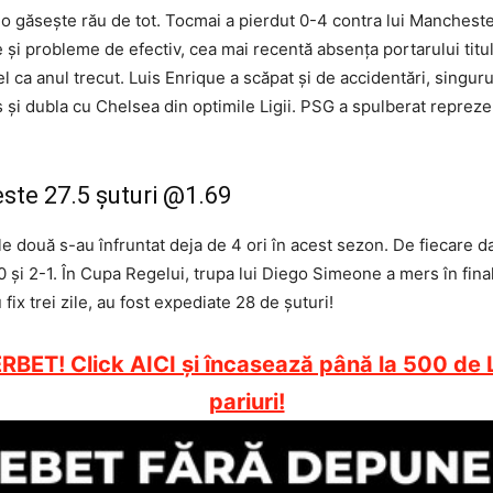
 găsește rău de tot. Tocmai a pierdut 0-4 contra lui Manchester 
 și probleme de efectiv, cea mai recentă absența portarului titul
l ca anul trecut. Luis Enrique a scăpat și de accidentări, singuru
s și dubla cu Chelsea din optimile Ligii. PSG a spulberat reprezen
ste 27.5 șuturi @1.69
 două s-au înfruntat deja de 4 ori în acest sezon. De fiecare dat
-0 și 2-1. În Cupa Regelui, trupa lui Diego Simeone a mers în fin
fix trei zile, au fost expediate 28 de șuturi!
RBET! Click AICI și încasează până la 500 de 
pariuri!