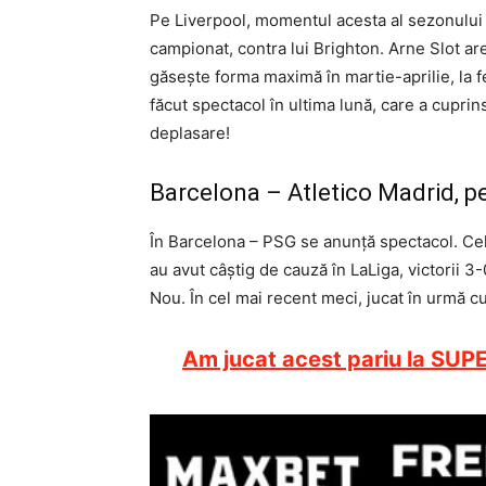
Pe Liverpool, momentul acesta al sezonului o
campionat, contra lui Brighton. Arne Slot are
găsește forma maximă în martie-aprilie, la fe
făcut spectacol în ultima lună, care a cuprin
deplasare!
Barcelona – Atletico Madrid, pe
În Barcelona – PSG se anunță spectacol. Cele
au avut câștig de cauză în LaLiga, victorii 3
Nou. În cel mai recent meci, jucat în urmă cu 
Am jucat acest pariu la SUPE