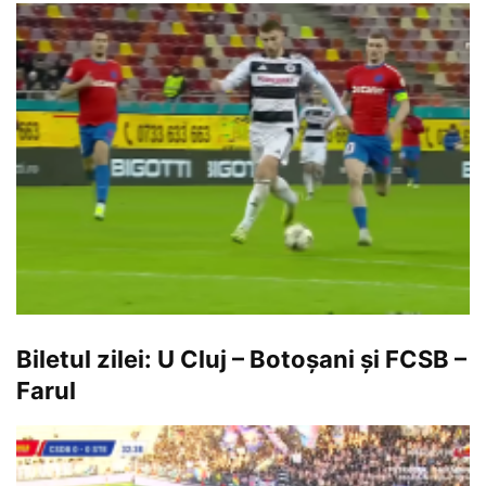
Biletul zilei: U Cluj – Botoșani și FCSB –
Farul