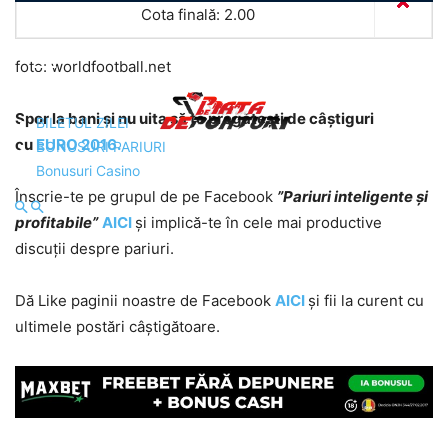
Cota finală: 2.00
foto: worldfootball.net
Spor la bani și nu uita să te pregătești de câștiguri
BILETUL ZILEI
cu
EURO 2016.
BONUSURI PARIURI
Bonusuri Casino
Înscrie-te pe grupul de pe Facebook
”Pariuri inteligente și
profitabile”
AICI
și implică-te în cele mai productive
discuții despre pariuri.
Dă Like paginii noastre de Facebook
AICI
și fii la curent cu
ultimele postări câștigătoare.