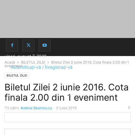
vineri, august 7, 2026
Acasă
BILETUL ZILEI
Biletul Zilei 2 iunie 2016. Cota finala 2.00 din 1
eveniment
Autentificați-vă / Înregistrați-vă
BILETUL ZILEI
Biletul Zilei 2 iunie 2016. Cota
Conectare
finala 2.00 din 1 eveniment
0
De către
Andrei Stoenescu
-
2 iunie 2016
Bine ați venit! Autentificați-vă in contul dvs
numele dvs de utilizator