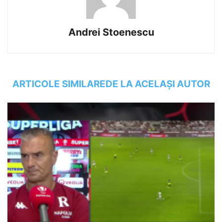
Andrei Stoenescu
ARTICOLE SIMILARE
DE LA ACELAȘI AUTOR