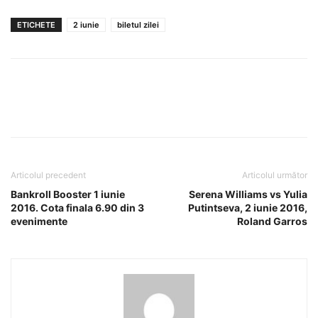
ETICHETE
2 iunie
biletul zilei
Articolul precedent
Articolul următor
Bankroll Booster 1 iunie
Serena Williams vs Yulia
2016. Cota finala 6.90 din 3
Putintseva, 2 iunie 2016,
evenimente
Roland Garros