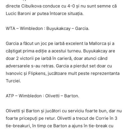
directe Cibulkova conduce cu 4-0 şi nu sunt semne că
Lucic Baroni ar putea întoarce situaţia.
WTA – Wimbledon : Buyukakcay – Garcia.
Garcia a făcut un joc pe iarbă excelent la Mallorca şi a
câştigat prima ediţie a acestui turneu. Buyukakcay are
doar 2 victorii pe iarbă în carieră, doar atunci când
adversarele s-au retras. Garcia a pierdut set doar cu
Ivanovic şi Flipkens, jucătoare mult peste reprezentanta
Turciei.
ATP – Wimbledon : Olivetti – Barton.
Olivetti şi Barton şi jucători cu serviciu foarte bun, dar nu
foarte pricepuţi pe retur. Olivetti a trecut de Corrie în 3
tie-breakuri, în timp ce Barton a ajuns în tie-break cu