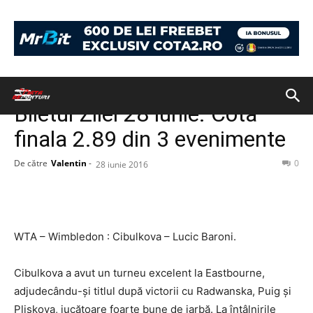
Acasă
BILETUL ZILEI
BILETUL ZILEI
Biletul Zilei 28 iunie. Cota
finala 2.89 din 3 evenimente
De către
Valentin
-
0
28 iunie 2016
WTA – Wimbledon : Cibulkova – Lucic Baroni.
Cibulkova a avut un turneu excelent la Eastbourne,
adjudecându-şi titlul după victorii cu Radwanska, Puig şi
Pliskova, jucătoare foarte bune de iarbă. La întâlnirile