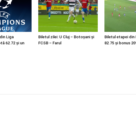
 din Liga
Biletul zilei: U Cluj – Botoșani și
Biletul etapei din
tă 62.72 și un
FCSB – Farul
82.75 și bonus 2