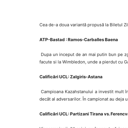
Cea de-a doua variantă propusă la Biletul Zi
ATP-Bastad : Ramos-Carballes Baena
Dupa un inceput de an mai putin bun pe zgu
facute si la Wimbledon, unde a pierdut cu Gas
Calificări UCL: Zalgiris-Astana
Campioana Kazahstanului a investit mult în
decât al adversarilor. În campionat au deja 
Calificări UCL: Partizani Tirana vs. Ferenc