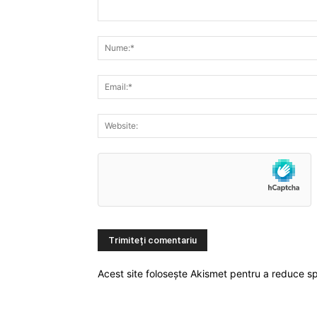
Acest site folosește Akismet pentru a reduce 