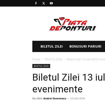
Piața
de
ponturi
BILETUL ZILEI
BONUSURI PARIURI
Acasă
BILETUL ZILEI
Biletul Zilei 13 iulie 2016 vari
BILETUL ZILEI
Biletul Zilei 13 i
evenimente
De către
Andrei Stoenescu
-
13 iulie 2016