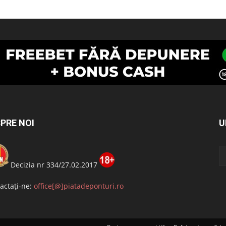
PRE NOI
U
Decizia nr 334/27.02.2017
actați-ne:
office[@]piatadeponturi.ro