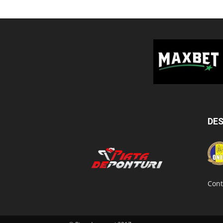
DES
Cont