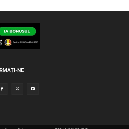
RMAȚI-NE