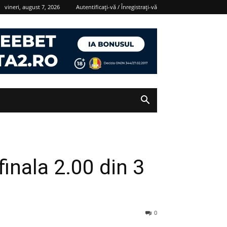
vineri, august 7, 2026
Autentificați-vă / Înregistrați-vă
finala 2.00 din 3
0