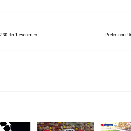
a 2.30 din 1 eveniment
Preliminarii 