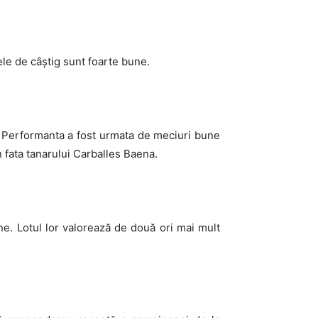
ele de câștig sunt foarte bune.
. Performanta a fost urmata de meciuri bune
n fata tanarului Carballes Baena.
e. Lotul lor valorează de două ori mai mult