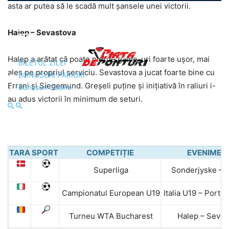
asta ar putea să le scadă mult șansele unei victorii.
Halep – Sevastova
Halep a arătat că poate pierde game-uri foarte ușor, mai
BILETUL ZILEI
ales pe propriul serviciu. Sevastova a jucat foarte bine cu
BONUSURI PARIURI
Errani și Siegemund. Greșeli puține și inițiativă în raliuri i-
Bonusuri Casino
au adus victorii în minimum de seturi.
TARA
SPORT
COMPETIȚIE
EVENIMEN
Superliga
Sonderjyske – 
Campionatul European U19
Italia U19 – Portu
Turneu WTA Bucharest
Halep – Sevas