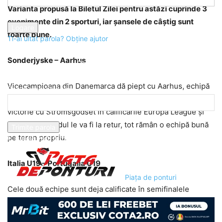
Varianta propusă la Biletul Zilei pentru astăzi cuprinde 3
parola dvs
evenimente din 2 sporturi, iar șansele de câștig sunt
foarte bune.
Ti-ai uitat parola? Obține ajutor
Sonderjyske – Aarhus
Recuperare parola
Vicecampioana din Danemarca dă piept cu Aarhus, echipă
Recuperați-vă parola
din partea inferioară a clasamentului. Gazdele vin după o
victorie cu Stromsgodset în calificările Europa League și
adresa dvs de email
chiar dacă gândul le va fi la retur, tot rămân o echipă bună
pe teren propriu.
O parola va fi trimisă pe adresa dvs de email.
Italia U19 – Portugalia U19
Piața de ponturi
Cele două echipe sunt deja calificate în semifinalele
turneului, dar Portugalia are un lot mult mai bun. Italia va fi
nevoită să-și menajeze titularii, inclusiv vedeta Locatelli și