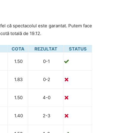
fel că spectacolul este garantat. Putem face
otă totală de 19.12.
COTA
REZULTAT
STATUS
1.50
0-1
1.83
0-2
1.50
4-0
1.40
2-3