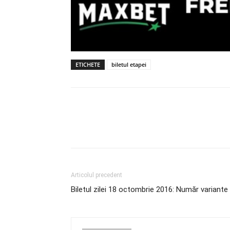
ETICHETE
biletul etapei
Articolul precedent
Biletul zilei 18 octombrie 2016: Număr variante