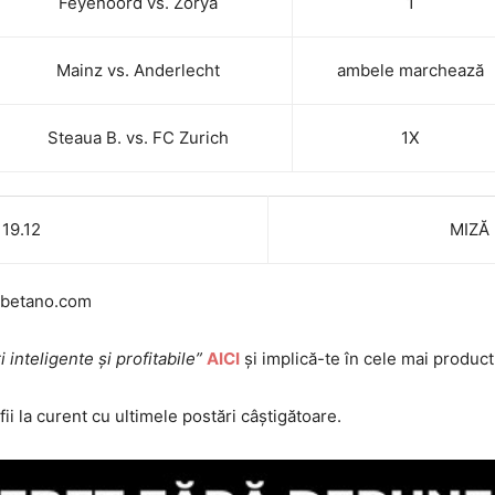
Feyenoord vs. Zorya
1
Mainz vs. Anderlecht
ambele marchează
Steaua B. vs. FC Zurich
1X
19.12
MIZĂ (
a betano.com
i inteligente și profitabile”
AICI
și implică-te în cele mai producti
fii la curent cu ultimele postări câștigătoare.