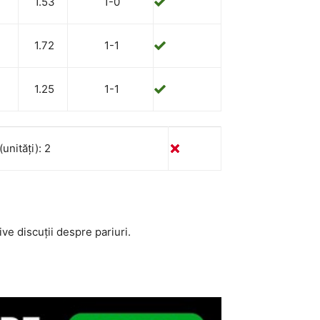
1.53
1-0
1.72
1-1
1.25
1-1
unități): 2
ve discuții despre pariuri.