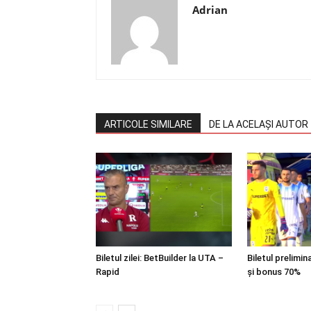
Adrian
ARTICOLE SIMILARE
DE LA ACELAȘI AUTOR
Biletul zilei: BetBuilder la UTA –
Biletul prelimin
Rapid
și bonus 70%