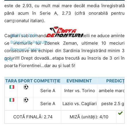
este de 2.93, cu mult mai mare decât media înregistrată
până acum în Serie A, 2.73 (cifră onorabilă pentru
campionatul italian).
BILETUL ZILEI
Cagliari sub comanda lui Massimo Rastelli ne aduce aminte
BONUSURI PARIURI
de vremurile lui Zdenek Zeman, ultimele 10 meciuri
Bonusuri Casino
consecutive ale echipei din Sardinia înregistrând minim 3
goluri!!! Drept dovadă…etapa trecută au înscris de 3 ori în
poarta Fiorentinei…dar au și luat 5!
TARA
SPORT
COMPETIȚIE
EVENIMENT
PREDICȚIE
Serie A
Inter vs. Torino
ambele march
Serie A
Lazio vs. Cagliari
peste 2.5 gol
COTĂ FINALĂ: 2.74
MIZĂ (unități): 4/10