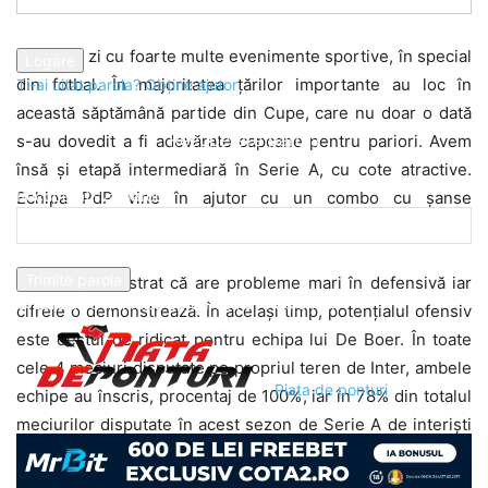
parola dvs
E o nouă zi cu foarte multe evenimente sportive, în special
din fotbal. În majoritatea țărilor importante au loc în
Ti-ai uitat parola? Obține ajutor
această săptămână partide din Cupe, care nu doar o dată
Recuperare parola
s-au dovedit a fi adevărate capcane pentru pariori. Avem
însă și etapă intermediară în Serie A, cu cote atractive.
Recuperați-vă parola
Echipa PdP vine în ajutor cu un combo cu șanse
importante de reușită, din aceste partide.
adresa dvs de email
Inter a demonstrat că are probleme mari în defensivă iar
O parola va fi trimisă pe adresa dvs de email.
cifrele o demonstrează. În același timp, potențialul ofensiv
este destul de ridicat pentru echipa lui De Boer. În toate
cele 4 meciuri disputate pe propriul teren de Inter, ambele
Piața de ponturi
echipe au înscris, procentaj de 100%, iar în 78% din totalul
meciurilor disputate în acest sezon de Serie A de interiști
au existat goluri în ambele porți. Media de goluri ale
meciurilor în care au fost implicate atât Inter cât și Torino,