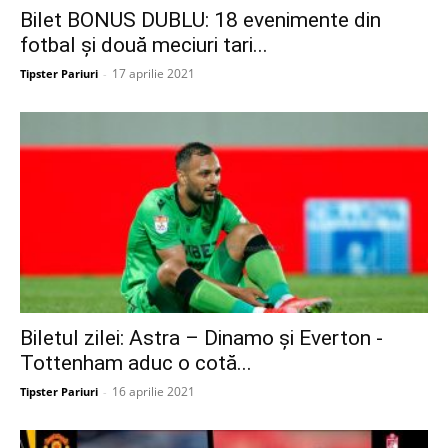
Bilet BONUS DUBLU: 18 evenimente din
fotbal și două meciuri tari...
17 aprilie 2021
Tipster Pariuri
-
Biletul zilei: Astra – Dinamo și Everton -
Tottenham aduc o cotă...
16 aprilie 2021
Tipster Pariuri
-