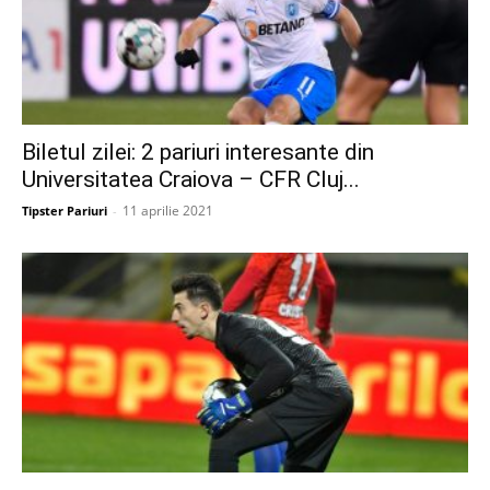
Biletul zilei: 2 pariuri interesante din
Universitatea Craiova – CFR Cluj...
11 aprilie 2021
Tipster Pariuri
-