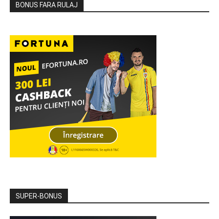
BONUS FARA RULAJ
SUPER-BONUS