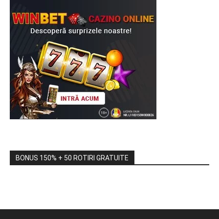
BONUS 150% + 50 ROTIRI GRATUITE