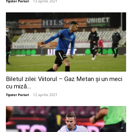
13 aprilie 2021
Tipster Pariuri
-
Biletul zilei: Viitorul – Gaz Metan și un meci
cu miză...
12 aprilie 2021
Tipster Pariuri
-