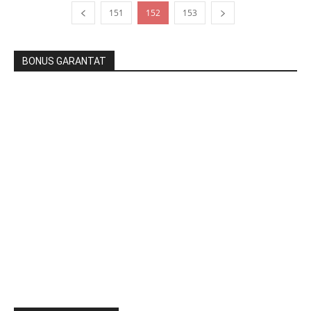
151
152
153
BONUS GARANTAT