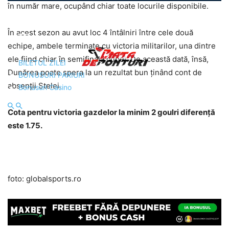
în număr mare, ocupând chiar toate locurile disponibile.
În acest sezon au avut loc 4 întâlniri între cele două
echipe, ambele terminate cu victoria militarilor, una dintre
ele fiind chiar în semifinala cupei. De această dată, însă,
BILETUL ZILEI
Dunărea poate spera la un rezultat bun ținând cont de
BONUSURI PARIURI
absenții Stelei.
Bonusuri Casino
Cota pentru victoria gazdelor la minim 2 goulri diferență
este 1.75.
foto: globalsports.ro