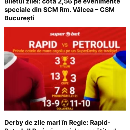
Biletul zilei: cotă 2,56 pe evenimente
speciale din SCM Rm. Vâlcea – CSM
București
Derby de zile mari în Regie: Rapid-