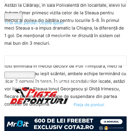
Astăzi la Călărași, în sala Polivalentă din localitate, elevii lui
parola dvs
Ayham Omer primesc vizita celor de la Steaua pentru
meciul al doilea din bătălia pentru locurile 5-8. În primul
Ti-ai uitat parola? Obține ajutor
meci Steaua s-a impus dramatic la Chiajna, la diferență de
1 gol. De menționat că meciurile se dispută în sistem cel
Recuperare parola
mai bun din 3 meciuri.
Recuperați-vă parola
Steaua a ajuns în faza inferioară a play-off-ului după ce a
fost eliminată în meciul decisiv de Poli Timișoara, meci la
adresa dvs de email
capătul căruia au ieșit scântei, ambele echipe terminând cu
doar 3 oameni în teren. În urma scandalurilor iscate, astăzi
O parola va fi trimisă pe adresa dvs de email.
vor lipsi de la Steaua Ionuț Georgescu și Ghiță Irimescu,
fiecare primind câte 3 etape de suspendare din partea
comisiei de disciplină.
Piața de ponturi
Atmosfera de la Călărași este întotdeauna incendiară,
publicul din localitate fiind prezent la orice meci al echipei