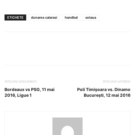
ETICHETE
dunarea calarasi
handbal
setaua
Articolul precedent
Articolul următor
Bordeaux vs PSG, 11 mai
Poli Timișoara vs. Dinamo
2016, Ligue 1
București, 12 mai 2016