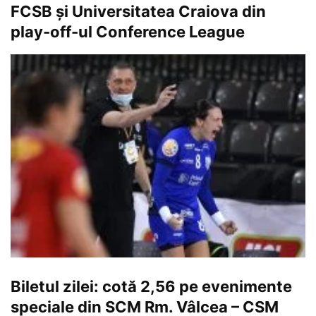
FCSB și Universitatea Craiova din
play-off-ul Conference League
Biletul zilei: cotă 2,56 pe evenimente
speciale din SCM Rm. Vâlcea – CSM