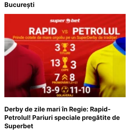
București
Derby de zile mari în Regie: Rapid-
Petrolul! Pariuri speciale pregătite de
Superbet