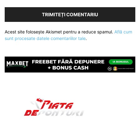
Acest site folosește Akismet pentru a reduce spamul.
Află cum
sunt procesate datele comentariilor tale
.