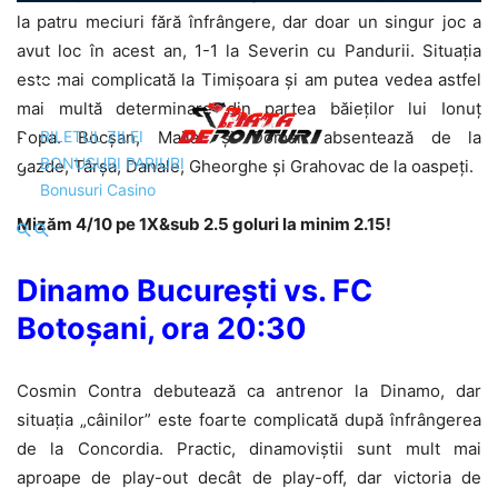
la patru meciuri fără înfrângere, dar doar un singur joc a
avut loc în acest an, 1-1 la Severin cu Pandurii. Situația
este mai complicată la Timișoara și am putea vedea astfel
mai multă determinare din partea băieților lui Ionuț
BILETUL ZILEI
Popa. Bocşan, Mailat și Doman absentează de la
BONUSURI PARIURI
gazde, Târşa, Danale, Gheorghe și Grahovac de la oaspeți.
Bonusuri Casino
Mizăm 4/10 pe 1X&sub 2.5 goluri la minim 2.15!
Dinamo București vs. FC
Botoșani, ora 20:30
Cosmin Contra debutează ca antrenor la Dinamo, dar
situația „câinilor” este foarte complicată după înfrângerea
de la Concordia. Practic, dinamoviștii sunt mult mai
aproape de play-out decât de play-off, dar victoria de