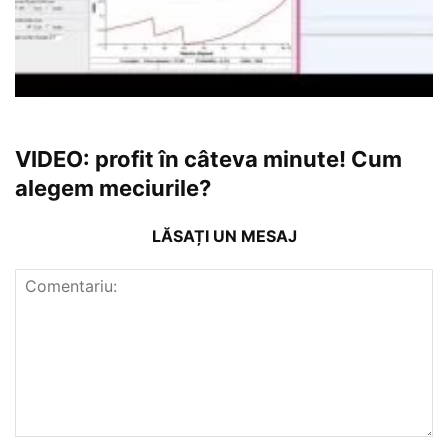
VIDEO: profit în câteva minute! Cum
alegem meciurile?
LĂSAȚI UN MESAJ