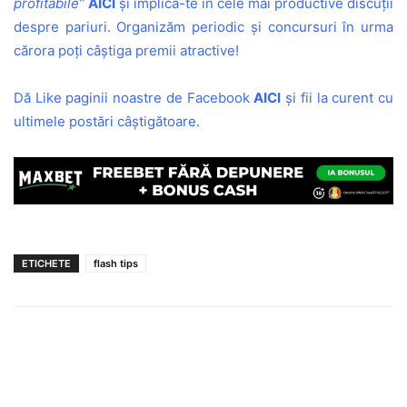
profitabile”
AICI
și implică-te în cele mai productive discuții
despre pariuri. Organizăm periodic și concursuri în urma
cărora poți câștiga premii atractive!
Dă Like paginii noastre de Facebook
AICI
și fii la curent cu
ultimele postări câștigătoare.
ETICHETE
flash tips