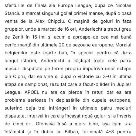
sferturile de finală ale Europa League, după ce Nicolae
Stanciu a marcat singurul gol al primei manșe, după o pasă
venită de la Alex Chipciu. O mașină de goluri în faza
grupelor, unde a marcat de 16 ori, Anderlecht a trecut greu
de Zenit în 16-imi și acum e aproape de cea mai bună
performanță din ultimele 20 de sezoane europene. Moralul
belgienilor este foarte bun, în special pentru că de-a
lungul istoriei, Anderlecht a câștigat toate cele patru
meciuri disputate pe teren propriu împotrivă unor echipe
din Cipru, dar ea vine și după o victorie cu 3-0 în ultima
etapă de campionat, rezultat care a făcut-o lider în Jupiler
League. APOEL nu are ce pierde în retur, dar ea are
probleme serioase în deplasările din cupele europene,
suferind deja trei înfrângeri în ultimele patru meciuri
disputate, interval în care a încasat nouă goluri și a înscris
de cinci ori. Ofensiva însă a mers bine, așa cum s-a
întâmplat și în dubla cu Bilbao, terminată 4-3 pentru