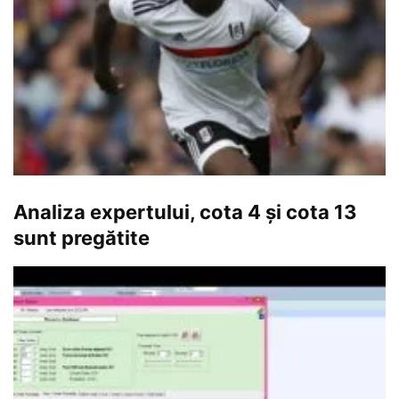
Analiza expertului, cota 4 și cota 13
sunt pregătite