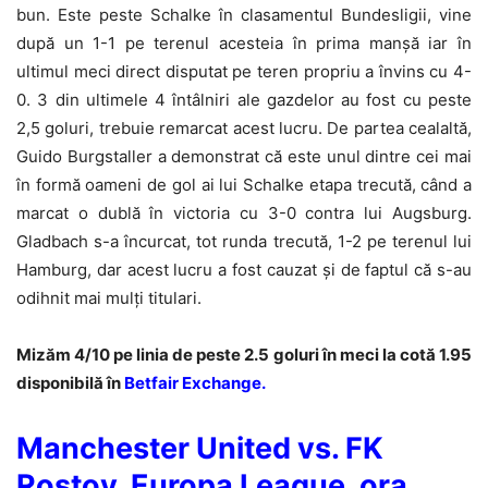
bun. Este peste Schalke în clasamentul Bundesligii, vine
după un 1-1 pe terenul acesteia în prima manșă iar în
ultimul meci direct disputat pe teren propriu a învins cu 4-
0. 3 din ultimele 4 întâlniri ale gazdelor au fost cu peste
2,5 goluri, trebuie remarcat acest lucru. De partea cealaltă,
Guido Burgstaller a demonstrat că este unul dintre cei mai
în formă oameni de gol ai lui Schalke etapa trecută, când a
marcat o dublă în victoria cu 3-0 contra lui Augsburg.
Gladbach s-a încurcat, tot runda trecută, 1-2 pe terenul lui
Hamburg, dar acest lucru a fost cauzat și de faptul că s-au
odihnit mai mulți titulari.
Mizăm 4/10 pe linia de peste 2.5 goluri în meci la cotă 1.95
disponibilă în
Betfair Exchange
.
Manchester United vs. FK
Rostov, Europa League, ora