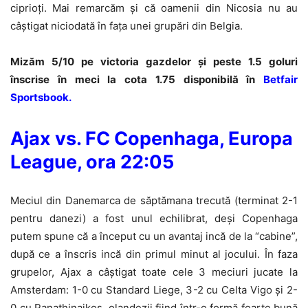
ciprioți. Mai remarcăm și că oamenii din Nicosia nu au
câștigat niciodată în fața unei grupări din Belgia.
Mizăm 5/10 pe victoria gazdelor și peste 1.5 goluri
înscrise în meci la cota 1.75 disponibilă în
Betfair
Sportsbook.
Ajax vs. FC Copenhaga, Europa
League, ora 22:05
Meciul din Danemarca de săptămana trecută (terminat 2-1
pentru danezi) a fost unul echilibrat, deși Copenhaga
putem spune că a început cu un avantaj incă de la “cabine”,
după ce a înscris incă din primul minut al jocului. În faza
grupelor, Ajax a câștigat toate cele 3 meciuri jucate la
Amsterdam: 1-0 cu Standard Liege, 3-2 cu Celta Vigo și 2-
0 cu Panathinaikos, olandezii fiind într-o formă foarte bună