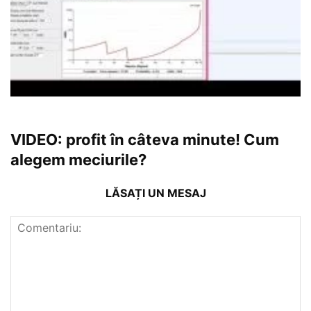
VIDEO: profit în câteva minute! Cum
alegem meciurile?
LĂSAȚI UN MESAJ