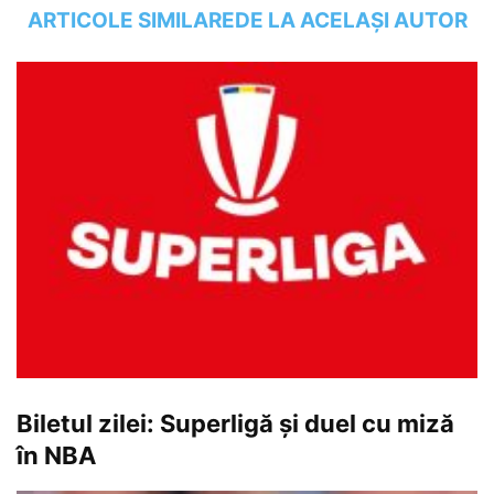
ARTICOLE SIMILARE
DE LA ACELAȘI AUTOR
Biletul zilei: Superligă și duel cu miză
în NBA