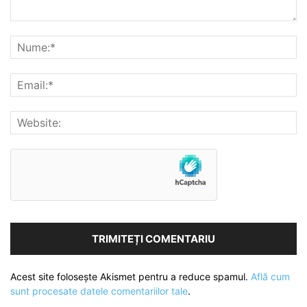
Acest site folosește Akismet pentru a reduce spamul.
Află cum
sunt procesate datele comentariilor tale
.