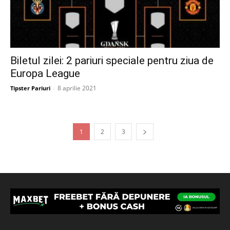
Biletul zilei: 2 pariuri speciale pentru ziua de
Europa League
8 aprilie 2021
Tipster Pariuri
-
1
2
3