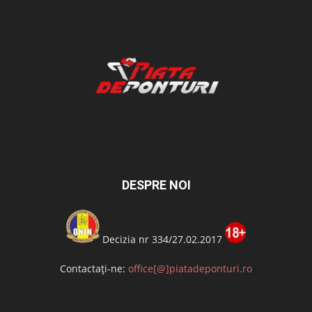
DESPRE NOI
Decizia nr 334/27.02.2017
Contactați-ne:
office[@]piatadeponturi.ro