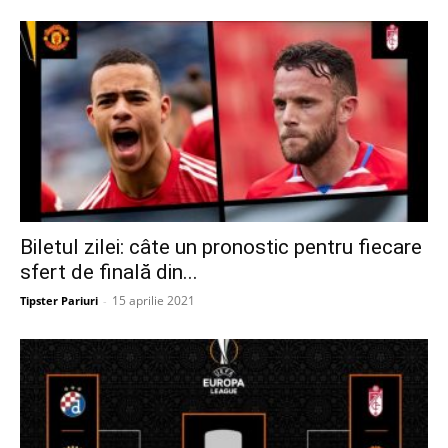
Biletul zilei: câte un pronostic pentru fiecare
sfert de finală din...
15 aprilie 2021
Tipster Pariuri
-