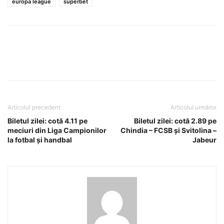
europa league
superbet
Articolul precedent
Articolul următor
Biletul zilei: cotă 4.11 pe
Biletul zilei: cotă 2.89 pe
meciuri din Liga Campionilor
Chindia – FCSB și Svitolina –
la fotbal și handbal
Jabeur