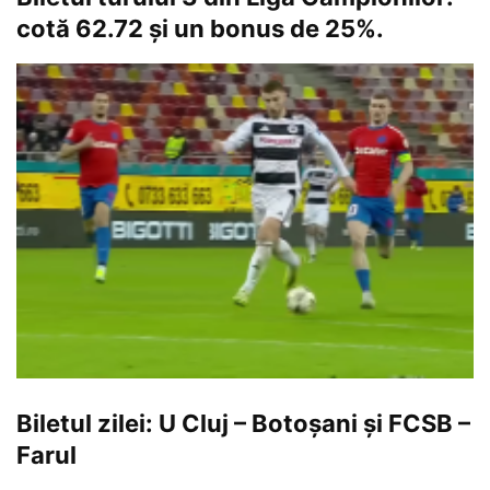
cotă 62.72 și un bonus de 25%.
Biletul zilei: U Cluj – Botoșani și FCSB –
Farul