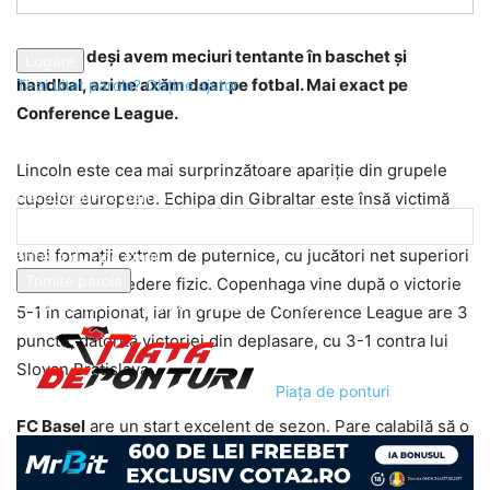
parola dvs
Prieteni, deși avem meciuri tentante în baschet și
handbal, azi ne axăm doar pe fotbal. Mai exact pe
Ti-ai uitat parola? Obține ajutor
Conference League.
Recuperare parola
Lincoln este cea mai surprinzătoare apariție din grupele
Recuperați-vă parola
cupelor europene. Echipa din Gibraltar este însă victimă
sigură în deplasarea de astăzi, de la
Copenhaga
, în fața
unei formații extrem de puternice, cu jucători net superiori
adresa dvs de email
din punct de vedere fizic. Copenhaga vine după o victorie
O parola va fi trimisă pe adresa dvs de email.
5-1 în campionat, iar în grupe de Conference League are 3
puncte, datorită victoriei din deplasare, cu 3-1 contra lui
Slovan Bratislava.
Piața de ponturi
FC Basel
are un start excelent de sezon. Pare calabilă să o
detroneze pe Young Boys Berna în Elveția. E lider după
primele 8 runde, cu un golaveraj impresionant, 22 de