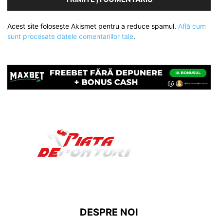
Acest site folosește Akismet pentru a reduce spamul.
Află cum
sunt procesate datele comentariilor tale
.
DESPRE NOI