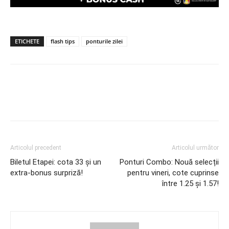
ETICHETE
flash tips
ponturile zilei
Articolul precedent
Articolul următor
Biletul Etapei: cota 33 și un
Ponturi Combo: Nouă selecții
extra-bonus surpriză!
pentru vineri, cote cuprinse
între 1.25 și 1.57!