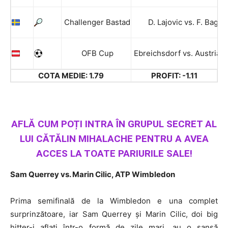
Challenger Bastad
D. Lajovic vs. F. Bagni
OFB Cup
Ebreichsdorf vs. Austria V
COTA MEDIE: 1.79
PROFIT: -1.11
AFLĂ CUM POȚI INTRA ÎN GRUPUL SECRET AL
LUI CĂTĂLIN MIHALACHE PENTRU A AVEA
ACCES LA TOATE PARIURILE SALE!
Sam Querrey vs. Marin Cilic, ATP Wimbledon
Prima semifinală de la Wimbledon e una complet
surprinzătoare, iar Sam Querrey și Marin Cilic, doi big
hitter-i aflați într-o formă de zile mari, au o șansă