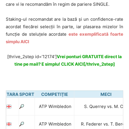
care vi le recomandăm în regim de pariere SINGLE.
Staking-ul recomandat are la bază și un confidence-rate
acordat fiecărei selecții în parte, iar plasarea mizelor în
funcție de steluțele acordate
este exemplificată foarte
simplu AICI
[thrive_2step id=’12174′]
Vrei ponturi GRATUITE direct la
tine pe mail? E simplu! CLICK AICI[/thrive_2step]
TARA
SPORT
COMPETIȚIE
MECI
ATP Wimbledon
S. Querrey vs. M. Cilic
ATP Wimbledon
R. Federer vs. T. Berdy