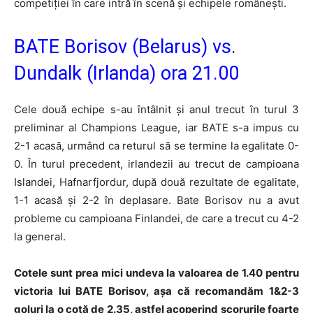
competiției în care intră în scenă și echipele românești.
BATE Borisov (Belarus) vs.
Dundalk (Irlanda) ora 21.00
Cele două echipe s-au întâlnit și anul trecut în turul 3
preliminar al Champions League, iar BATE s-a impus cu
2-1 acasă, urmând ca returul să se termine la egalitate 0-
0. În turul precedent, irlandezii au trecut de campioana
Islandei, Hafnarfjordur, după două rezultate de egalitate,
1-1 acasă și 2-2 în deplasare. Bate Borisov nu a avut
probleme cu campioana Finlandei, de care a trecut cu 4-2
la general.
Cotele sunt prea mici undeva la valoarea de 1.40 pentru
victoria lui BATE Borisov, așa că recomandăm 1&2-3
goluri la o cotă de 2.35, astfel acoperind scorurile foarte