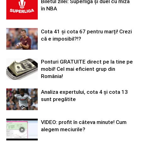
Biletul zilei: Superligă și duel cu miză
în NBA
Cota 41 și cota 67 pentru marți! Crezi
că e imposibil?!?
Ponturi GRATUITE direct pe la tine pe
mobil! Cel mai eficient grup din
România!
Analiza expertului, cota 4 și cota 13
sunt pregătite
VIDEO: profit în câteva minute! Cum
alegem meciurile?