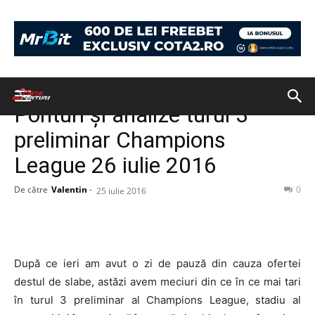
Acasă
PONTURI
PONTURI
Ponturi și analize turul 3
preliminar Champions
League 26 iulie 2016
De către
Valentin
-
0
25 iulie 2016
După ce ieri am avut o zi de pauză din cauza ofertei
destul de slabe, astăzi avem meciuri din ce în ce mai tari
în turul 3 preliminar al Champions League, stadiu al