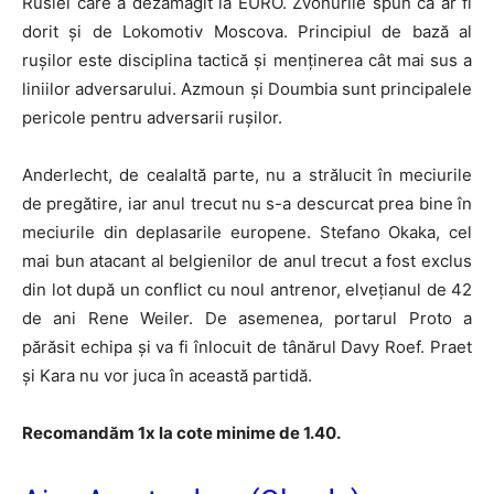
Rusiei care a dezamăgit la EURO. Zvonurile spun că ar fi
dorit și de Lokomotiv Moscova. Principiul de bază al
rușilor este disciplina tactică și menținerea cât mai sus a
liniilor adversarului. Azmoun și Doumbia sunt principalele
pericole pentru adversarii rușilor.
Anderlecht, de cealaltă parte, nu a strălucit în meciurile
de pregătire, iar anul trecut nu s-a descurcat prea bine în
meciurile din deplasarile europene. Stefano Okaka, cel
mai bun atacant al belgienilor de anul trecut a fost exclus
din lot după un conflict cu noul antrenor, elvețianul de 42
de ani Rene Weiler. De asemenea, portarul Proto a
părăsit echipa și va fi înlocuit de tânărul Davy Roef. Praet
și Kara nu vor juca în această partidă.
Recomandăm 1x la cote minime de 1.40.