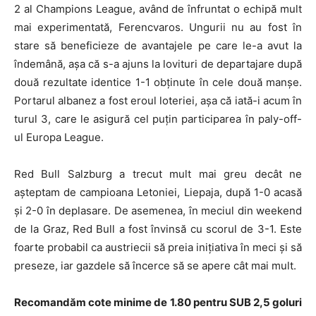
2 al Champions League, având de înfruntat o echipă mult
mai experimentată, Ferencvaros. Ungurii nu au fost în
stare să beneficieze de avantajele pe care le-a avut la
îndemână, așa că s-a ajuns la lovituri de departajare după
două rezultate identice 1-1 obținute în cele două manșe.
Portarul albanez a fost eroul loteriei, așa că iată-i acum în
turul 3, care le asigură cel puțin participarea în paly-off-
ul Europa League.
Red Bull Salzburg a trecut mult mai greu decât ne
așteptam de campioana Letoniei, Liepaja, după 1-0 acasă
și 2-0 în deplasare. De asemenea, în meciul din weekend
de la Graz, Red Bull a fost învinsă cu scorul de 3-1. Este
foarte probabil ca austriecii să preia inițiativa în meci și să
preseze, iar gazdele să încerce să se apere cât mai mult.
Recomandăm cote minime de 1.80 pentru SUB 2,5 goluri