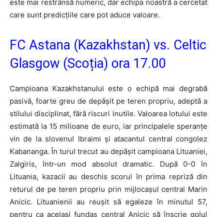
este mai restrânsă numeric, dar echipa noastră a cercetat
care sunt predicțiile care pot aduce valoare.
FC Astana (Kazakhstan) vs. Celtic
Glasgow (Scoția) ora 17.00
Campioana Kazakhstanului este o echipă mai degrabă
pasivă, foarte greu de depășit pe teren propriu, adeptă a
stilului disciplinat, fără riscuri inutile. Valoarea lotului este
estimată la 15 milioane de euro, iar principalele speranțe
vin de la slovenul Ibraimi și atacantul central congolez
Kabananga. În turul trecut au depășit campioana Lituaniei,
Zalgiris, într-un mod absolut dramatic. După 0-0 în
Lituania, kazacii au deschis scorul în prima repriză din
returul de pe teren propriu prin mijlocașul central Marin
Anicic. Lituanienii au reușit să egaleze în minutul 57,
pentru ca același fundaș central Anicic să înscrie golul