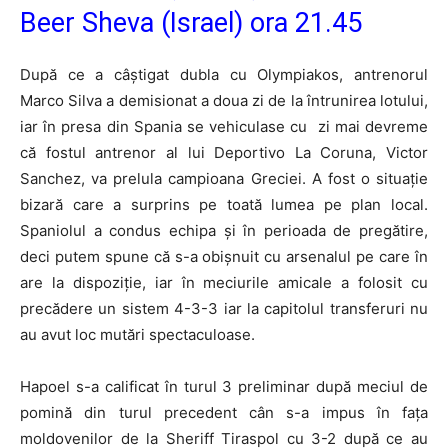
Beer Sheva (Israel) ora 21.45
După ce a câștigat dubla cu Olympiakos, antrenorul
Marco Silva a demisionat a doua zi de la întrunirea lotului,
iar în presa din Spania se vehiculase cu zi mai devreme
că fostul antrenor al lui Deportivo La Coruna, Victor
Sanchez, va prelula campioana Greciei. A fost o situație
bizară care a surprins pe toată lumea pe plan local.
Spaniolul a condus echipa și în perioada de pregătire,
deci putem spune că s-a obișnuit cu arsenalul pe care în
are la dispoziție, iar în meciurile amicale a folosit cu
precădere un sistem 4-3-3 iar la capitolul transferuri nu
au avut loc mutări spectaculoase.
Hapoel s-a calificat în turul 3 preliminar după meciul de
pomină din turul precedent cân s-a impus în fața
moldovenilor de la Sheriff Tiraspol cu 3-2 după ce au