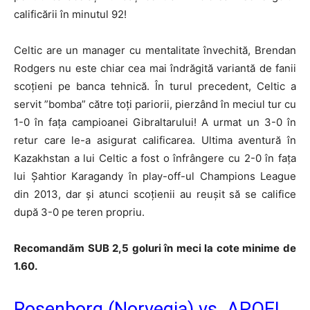
calificării în minutul 92!
Celtic are un manager cu mentalitate învechită, Brendan
Rodgers nu este chiar cea mai îndrăgită variantă de fanii
scoțieni pe banca tehnică. În turul precedent, Celtic a
servit ”bomba” către toți pariorii, pierzând în meciul tur cu
1-0 în fața campioanei Gibraltarului! A urmat un 3-0 în
retur care le-a asigurat calificarea. Ultima aventură în
Kazakhstan a lui Celtic a fost o înfrângere cu 2-0 în fața
lui Șahtior Karagandy în play-off-ul Champions League
din 2013, dar și atunci scoțienii au reușit să se califice
după 3-0 pe teren propriu.
Recomandăm SUB 2,5 goluri în meci la cote minime de
1.60.
Rosenborg (Norvegia) vs. APOEL