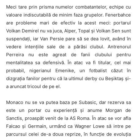
Meci tare prin prisma numelor combatantelor, echipe cu
valoare indiscutabilă de minim faza grupelor. Fenerbahce
are probleme mari de efectiv la acest meci: portarul
Volkan Demirel nu va juca, Alper, Topal și Volkan Sen sunt
suspendați, iar Van Persie pare să se dea lovit, având în
vedere intențiile sale de a părăsi clubul. Antrenorul
Perreira nu este agreat de fanii clubului pentru
mentalitatea sa defensivă. În atac va fi titular, cel mai
probabil, nigerianul Emenike, un fotbalist căzut în
dizgrația fanilor pentru că la ultimul derby cu Beșiktaș și-
a aruncat tricoul de pe el.
Monaco nu se va putea baza pe Subasic, dar rezerva sa
este un portar cu experiență și anume Morgan de
Sanctis, proaspăt venit de la AS Roma. În atac se vor afla
Falcao și Germain, urmând ca Wagner Lowe să intre pe
parcursul celei de-a doua reprize, în funcție de evoluția