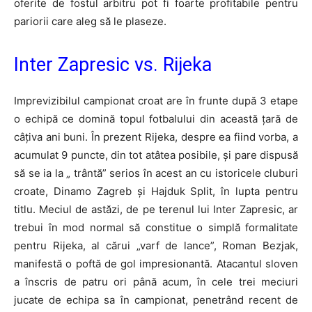
oferite de fostul arbitru pot fi foarte profitabile pentru
pariorii care aleg să le plaseze.
Inter Zapresic vs. Rijeka
Imprevizibilul campionat croat are în frunte după 3 etape
o echipă ce domină topul fotbalului din această țară de
câțiva ani buni. În prezent Rijeka, despre ea fiind vorba, a
acumulat 9 puncte, din tot atâtea posibile, și pare dispusă
să se ia la „ trântă” serios în acest an cu istoricele cluburi
croate, Dinamo Zagreb și Hajduk Split, în lupta pentru
titlu. Meciul de astăzi, de pe terenul lui Inter Zapresic, ar
trebui în mod normal să constitue o simplă formalitate
pentru Rijeka, al cărui „varf de lance”, Roman Bezjak,
manifestă o poftă de gol impresionantă. Atacantul sloven
a înscris de patru ori până acum, în cele trei meciuri
jucate de echipa sa în campionat, penetrând recent de