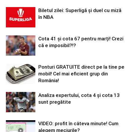
Biletul zilei: Superligă și duel cu miză
în NBA
Cota 41 și cota 67 pentru marți! Crezi
că e imposibil?!?
Ponturi GRATUITE direct pe la tine pe
mobil! Cel mai eficient grup din
România!
Analiza expertului, cota 4 și cota 13
sunt pregătite
VIDEO: profit în câteva minute! Cum
alegem meciurile?