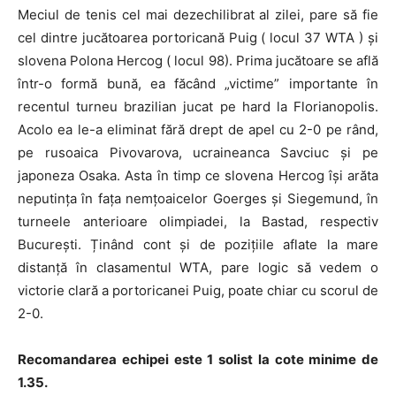
Meciul de tenis cel mai dezechilibrat al zilei, pare să fie
cel dintre jucătoarea portoricană Puig ( locul 37 WTA ) și
slovena Polona Hercog ( locul 98). Prima jucătoare se află
într-o formă bună, ea făcând „victime” importante în
recentul turneu brazilian jucat pe hard la Florianopolis.
Acolo ea le-a eliminat fără drept de apel cu 2-0 pe rând,
pe rusoaica Pivovarova, ucraineanca Savciuc și pe
japoneza Osaka. Asta în timp ce slovena Hercog își arăta
neputința în fața nemțoaicelor Goerges și Siegemund, în
turneele anterioare olimpiadei, la Bastad, respectiv
București. Ținând cont și de pozițiile aflate la mare
distanță în clasamentul WTA, pare logic să vedem o
victorie clară a portoricanei Puig, poate chiar cu scorul de
2-0.
Recomandarea echipei este 1 solist la cote minime de
1.35.