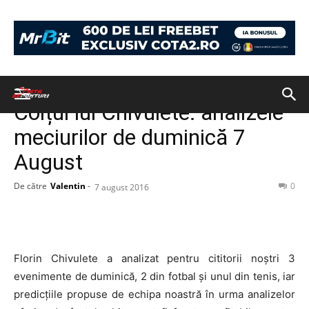
Acasă
PONTURI
PONTURI
Colțul lui Chivulete: analizele
meciurilor de duminică 7
August
De către
Valentin
-
0
7 august 2016
Florin Chivulete a analizat pentru cititorii noștri 3
evenimente de duminică, 2 din fotbal și unul din tenis, iar
predicțiile propuse de echipa noastră în urma analizelor