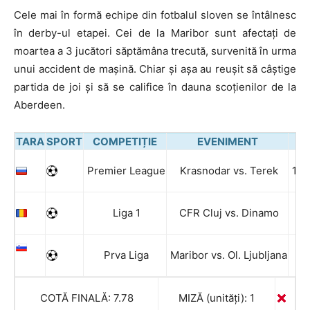
Cele mai în formă echipe din fotbalul sloven se întâlnesc
în derby-ul etapei. Cei de la Maribor sunt afectați de
moartea a 3 jucători săptămâna trecută, survenită în urma
unui accident de mașină. Chiar și așa au reușit să câștige
partida de joi și să se califice în dauna scoțienilor de la
Aberdeen.
TARA
SPORT
COMPETIȚIE
EVENIMENT
PR
Premier League
Krasnodar vs. Terek
1 & 
Liga 1
CFR Cluj vs. Dinamo
Prva Liga
Maribor vs. Ol. Ljubljana
COTĂ FINALĂ: 7.78
MIZĂ (unități): 1