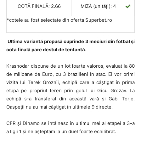
COTĂ FINALĂ: 2.66
MIZĂ (unități): 4
*cotele au fost selectate din oferta Superbet.ro
Ultima variantă propusă cuprinde 3 meciuri din fotbal și
cota finală pare destul de tentantă.
Krasnodar dispune de un lot foarte valoros, evaluat la 80
de milioane de Euro, cu 3 brazilieni în atac. Ei vor primi
vizita lui Terek Groznîi, echipă care a câștigat în prima
etapă pe propriul teren prin golul lui Gicu Grozav. La
echipă s-a transferat din această vară și Gabi Torje.
Oaspeții nu au mai câștigat în ultimele 9 directe.
CFR și Dinamo se întâlnesc în ultimul mei al etapei a 3-a
a ligii 1 și ne așteptăm la un duel foarte echilibrat.