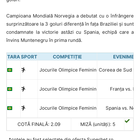
Campioana Mondială Norvegia a debutat cu o înfrângere
surprinzătoare la 3 goluri diferență în fața Braziliei și sunt
condamnate la victorie astăzi cu Spania, echipă care a
învins Muntenegru în prima rundă.
TARA
SPORT
COMPETIȚIE
EVENIMEN
Jocurile Olimpice Feminin
Coreea de Sud vs.
Jocurile Olimpice Feminin
Franța vs. Ru
Jocurile Olimpice Feminin
Spania vs. Norv
COTĂ FINALĂ: 2.09
MIZĂ (unități): 5
*cotele au fost selectate din oferta Superbet.ro