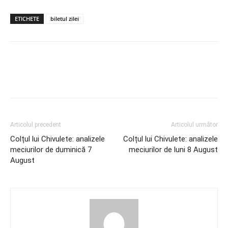
ETICHETE
biletul zilei
Articolul precedent
Articolul următor
Colțul lui Chivulete: analizele
Colțul lui Chivulete: analizele
meciurilor de duminică 7
meciurilor de luni 8 August
August