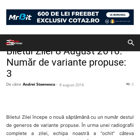
Acasă
BILETUL ZILEI
BILETUL ZILEI
Biletul Zilei 8 August 2016.
Număr de variante propuse:
3
De către
Andrei Stoenescu
-
0
8 august 2016
Biletul Zilei începe o nouă săptămână cu un număr destul
de generos de variante propuse. În urma unei radiografii
complete a zilei, echipa noastră a ”ochit” câteva