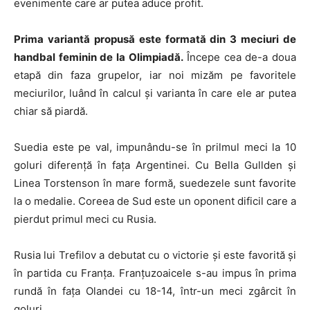
evenimente care ar putea aduce profit.
Prima variantă propusă este formată din 3 meciuri de
handbal feminin de la Olimpiadă.
Începe cea de-a doua
etapă din faza grupelor, iar noi mizăm pe favoritele
meciurilor, luând în calcul și varianta în care ele ar putea
chiar să piardă.
Suedia este pe val, impunându-se în prilmul meci la 10
goluri diferență în fața Argentinei. Cu Bella Gullden și
Linea Torstenson în mare formă, suedezele sunt favorite
la o medalie. Coreea de Sud este un oponent dificil care a
pierdut primul meci cu Rusia.
Rusia lui Trefilov a debutat cu o victorie și este favorită și
în partida cu Franța. Franțuzoaicele s-au impus în prima
rundă în fața Olandei cu 18-14, într-un meci zgârcit în
goluri.