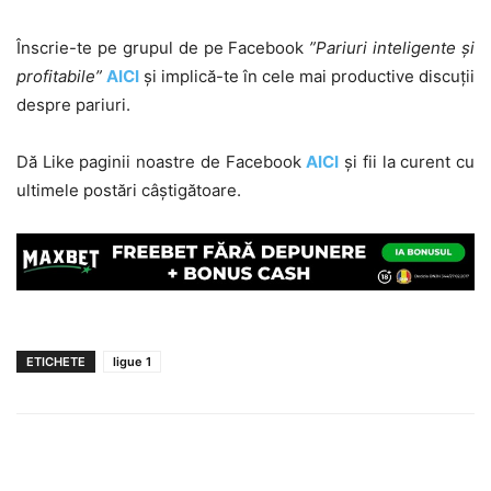
Înscrie-te pe grupul de pe Facebook
”Pariuri inteligente și
profitabile”
AICI
și implică-te în cele mai productive discuții
despre pariuri.
Dă Like paginii noastre de Facebook
AICI
și fii la curent cu
ultimele postări câștigătoare.
ETICHETE
ligue 1