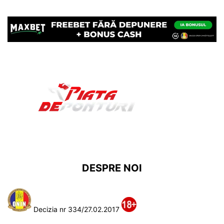
DESPRE NOI
Decizia nr 334/27.02.2017