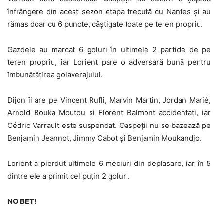
înfrângere din acest sezon etapa trecută cu Nantes şi au
rămas doar cu 6 puncte, câştigate toate pe teren propriu.
Gazdele au marcat 6 goluri în ultimele 2 partide de pe
teren propriu, iar Lorient pare o adversară bună pentru
îmbunătăţirea golaverajului.
Dijon îi are pe Vincent Rufli, Marvin Martin, Jordan Marié,
Arnold Bouka Moutou şi Florent Balmont accidentaţi, iar
Cédric Varrault este suspendat. Oaspeţii nu se bazează pe
Benjamin Jeannot, Jimmy Cabot şi Benjamin Moukandjo.
Lorient a pierdut ultimele 6 meciuri din deplasare, iar în 5
dintre ele a primit cel puţin 2 goluri.
NO BET!