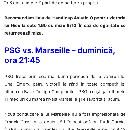
în 6 din ultimele 7 partide de pe teren propriu.
Recomandăm linia de Handicap Asiatic 0 pentru victoria
lui Nice la cote 1.60 cu mize 9/10. În caz de egalitate se
returneează miza.
PSG vs. Marseille – duminică,
ora 21:45
PSG trece prin cea mai bună perioadă de la venirea lui
Unai Emery, patru victorii la rând în toate competiţiile,
ultima cu Basel în Liga Campionilor. PSG a câştigat ultimele
11 meciuri cu marea rivala Marseille şi e favorită şi acum.
Noua conducere a lui Marseille nu a fost impresionată de
Franck Passi şi a decis să-l înlocuiască cu Rudi Garcia,
fostul campion al Franţei cu Lille. Marseille e pe locul 12