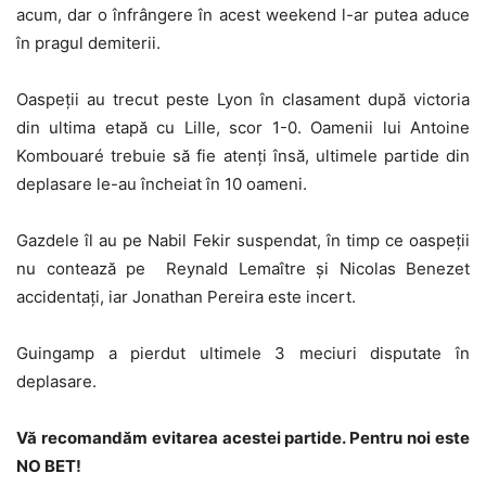
acum, dar o înfrângere în acest weekend l-ar putea aduce
în pragul demiterii.
Oaspeţii au trecut peste Lyon în clasament după victoria
din ultima etapă cu Lille, scor 1-0. Oamenii lui Antoine
Kombouaré trebuie să fie atenţi însă, ultimele partide din
deplasare le-au încheiat în 10 oameni.
Gazdele îl au pe Nabil Fekir suspendat, în timp ce oaspeţii
nu contează pe Reynald Lemaître şi Nicolas Benezet
accidentaţi, iar Jonathan Pereira este incert.
Guingamp a pierdut ultimele 3 meciuri disputate în
deplasare.
Vă recomandăm evitarea acestei partide. Pentru noi este
NO BET!