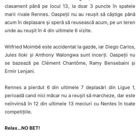
clasament până pe locul 13, la doar 3 puncte în spatele
marii rivale Rennes. Oaspeţii nu au reuşit să câştige până
acum în deplasare şi speră să reusească acum, pe un teren
unde au reuşit în 4 din ultimele 6 vizite.
Wilfried Moimbé este accidentat la gazde, iar Diego Carlos,
Jules Iloki şi Anthony Walongwa sunt incerţi. Oaspeţii nu
se bazează pe Clément Chantôme, Ramy Bensebaini şi
Ermir Lenjani.
Rennes a pierdut 6 din ultimele 7 deplasări din Ligue 1,
perioadă cand nici măcar nu a reuşit să marcheze, dar este
neînvinsă în 12 din ultimele 13 meciuri cu Nentes în toate
competiţiile.
Relax…NO BET!