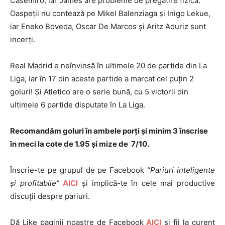
Casemiro, iar James are probleme de pregatire fizică.
Oaspeţii nu contează pe Mikel Balenziaga şi Inigo Lekue,
iar Eneko Boveda, Oscar De Marcos şi Aritz Aduriz sunt
incerţi.
Real Madrid e neînvinsă în ultimele 20 de partide din La
Liga, iar în 17 din aceste partide a marcat cel puţin 2
goluri! Şi Atletico are o serie bună, cu 5 victorii din
ultimele 6 partide disputate în La Liga.
Recomandăm goluri în ambele porți și minim 3 înscrise
în meci la cote de 1.95 și mize de 7/10.
Înscrie-te pe grupul de pe Facebook
”Pariuri inteligente
și profitabile”
AICI
și implică-te în cele mai productive
discuții despre pariuri.
Dă Like paginii noastre de Facebook
AICI
și fii la curent