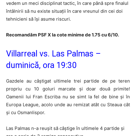
vedem un meci disciplinat tactic, în care până spre finalul
întâlnirii să nu existe situații în care vreunul din cei doi
tehnicieni să își asume riscuri.
Recomandăm PSF X la cote minime de 1.75 cu 6/10.
Villarreal vs. Las Palmas –
duminică, ora 19:30
Gazdele au câştigat ultimele trei partide de pe teren
propriu cu 10 goluri marcate şi doar două primite!
Oamenii lui Fran Escriba nu se simt la fel de bine şi în
Europa League, acolo unde au remizat atât cu Steaua cât
şi cu Osmanlispor.
Las Palmas n-a reuşit să câştige în ultimele 4 partide şi