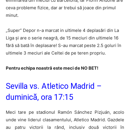
eliminarea din meciul cu Barcelona, iar Florin Andone are
ceva probleme fizice, dar ar trebui să joace din primul
minut.
„Super” Depor n-a marcat in ultimele 4 deplasări din La
Liga şi are o serie neagră, de 15 meciuri din ultimele 16
fără să bată în deplasare! S-au marcat peste 2.5 goluri în
ultimele 3 meciuri ale Celtei de pe teren propriu.
Pentru echipa noastră este meci de NO BET!
Sevilla vs. Atletico Madrid –
duminică, ora 17:15
Meci tare pe stadionul Ramón Sánchez Pizjuán, acolo
unde vine liderul clasamentului, Atletico Madrid. Gazdele
au patru victorii la rând, inclusiv două victorii în