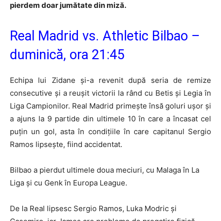
pierdem doar jumătate din miză.
Real Madrid vs. Athletic Bilbao –
duminică, ora 21:45
Echipa lui Zidane şi-a revenit după seria de remize
consecutive şi a reuşit victorii la rând cu Betis şi Legia în
Liga Campionilor. Real Madrid primeşte însă goluri uşor şi
a ajuns la 9 partide din ultimele 10 în care a încasat cel
puţin un gol, asta în condiţiile în care capitanul Sergio
Ramos lipseşte, fiind accidentat.
Bilbao a pierdut ultimele doua meciuri, cu Malaga în La
Liga şi cu Genk în Europa League.
De la Real lipsesc Sergio Ramos, Luka Modric şi