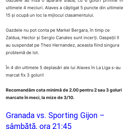
Gazdele au însă o apărare slabă, cu 6 goluri primite în
ultimele 4 meciuri. Alaves a câştigat 5 puncte din ultimele
15 şi ocupă un loc la mijlocul clasamentului.
Gazdele nu pot conta pe Markel Bergara, în timp ce
Zaldua, Hector şi Sergio Canales sunt incerţi. Oaspeţii îl
au suspendat pe Theo Hernandez, aceasta fiind singura
problemă de lot.
În 4 din ultimele 5 deplasări ale lui Alaves în La Liga s-au
marcat fix 3 goluri!
Recomandăm cota minimă de 2.00 pentru 2 sau 3 goluri
marcate în meci, la mize de 3/10.
Granada vs. Sporting Gijon –
sâmbătă, ora 21:45