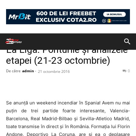
Acasă
PONTURI
PONTURI
La Liga: Ponturile și analizele
etapei (21-23 octombrie)
De către
admin
-
0
21 octombrie 2016
Se anunță un weekend incendiar în Spania! Avem nu mai
puțin de trei partide foarte interesante, Valencia-
Barcelona, Real Madrid-Bilbao și Sevilla-Atletico Madrid,
toate transmise în direct și în România. Formația lui Florin
Andone, Deportivo La Coruna, are și ea o deplasare