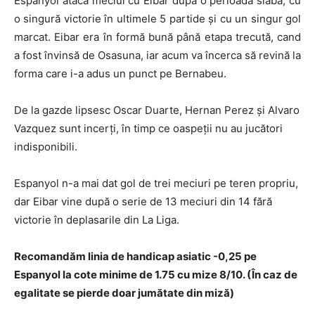
Espanyol atacă meciul cu Eibar după o perioadă slabă, cu
o singură victorie în ultimele 5 partide şi cu un singur gol
marcat. Eibar era în formă bună până etapa trecută, cand
a fost învinsă de Osasuna, iar acum va încerca să revină la
forma care i-a adus un punct pe Bernabeu.
De la gazde lipsesc Oscar Duarte, Hernan Perez şi Alvaro
Vazquez sunt incerţi, în timp ce oaspeţii nu au jucători
indisponibili.
Espanyol n-a mai dat gol de trei meciuri pe teren propriu,
dar Eibar vine după o serie de 13 meciuri din 14 fără
victorie în deplasarile din La Liga.
Recomandăm linia de handicap asiatic -0,25 pe
Espanyol la cote minime de 1.75 cu mize 8/10. (În caz de
egalitate se pierde doar jumătate din miză)