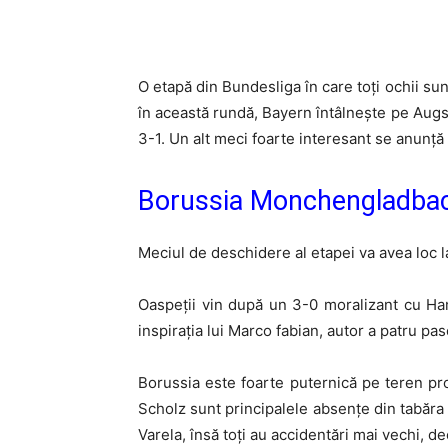
O etapă din Bundesliga în care toți ochii su
în această rundă, Bayern întâlnește pe Augsb
3-1. Un alt meci foarte interesant se anunță
Borussia Monchengladbach 
Meciul de deschidere al etapei va avea loc l
Oaspeții vin după un 3-0 moralizant cu Ham
inspirația lui Marco fabian, autor a patru pa
Borussia este foarte puternică pe teren pro
Scholz sunt principalele absențe din tabăra 
Varela, însă toți au accidentări mai vechi, dec