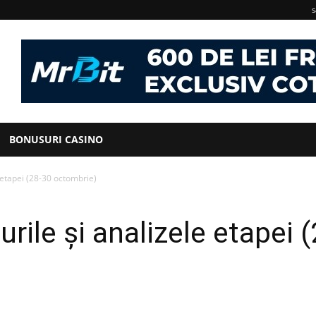
s
BONUSURI CASINO
 etapei (28-30 octombrie)
rile și analizele etapei 