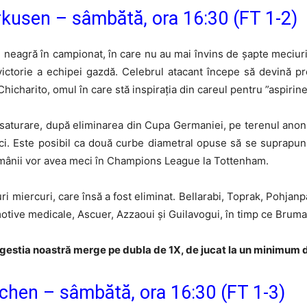
kusen – sâmbătă, ora 16:30 (FT 1-2)
e neagră în campionat, în care nu au mai învins de șapte meciuri
 victorie a echipei gazdă. Celebrul atacant începe să devină p
icharito, omul în care stă inspirația din careul pentru ”aspirine
turare, după eliminarea din Cupa Germaniei, pe terenul anoni
 meci. Este posibil ca două curbe diametral opuse să se suprapun
ămânii vor avea meci în Champions League la Tottenham.
uri miercuri, care însă a fost eliminat. Bellarabi, Toprak, Pohjan
 motive medicale, Ascuer, Azzaoui și Guilavogui, în timp ce Brum
ugestia noastră merge pe dubla de 1X, de jucat la un minimum d
hen – sâmbătă, ora 16:30 (FT 1-3)