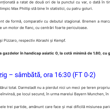
enționată a ratat de două ori de la punctul cu var, o dată în ti
impic Max Phillip stă bine în statistici, cu patru goluri.
ent de formă, comparativ cu debutul stagional. Bremen a marca
 un motor de flanc, cu centrări foarte periculoase.
 și Pizzaro, respectiv Abrashi și Kempf.
a gazdelor în handicap asiatic 0, la cotă minimă de 1.80, cu 
ig – sâmbătă, ora 16:30 (FT 0-2)
 dărui total. Darmstadt nu a pierdut nici un meci pe teren propri
neînvinsă, pe locul secund, în urma marelui Bayern Munchen, în
ele trei partide, amănunt care face și mai dificilă misiunea pario