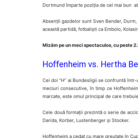
Dortmund împarte poziția de cel mai bun ata
Absenții gazdelor sunt Sven Bender, Durm, G
această partidă, fotbaliști ca Embolo, Kolasi
Mizăm pe un meci spectaculos, cu peste 2.5
Hoffenheim vs. Hertha Ber
Cei doi ”H” ai Bundesligii se confruntă într
meciuri consecutive, în timp ce Hoffenheim 
marcate, este omul principal de care trebuie
Cele două formații prezintă o serie de acci
Darida, Korber, Lustenberger și Stocker.
Hoffenheim a cedat cu mare greutate în Cupa 