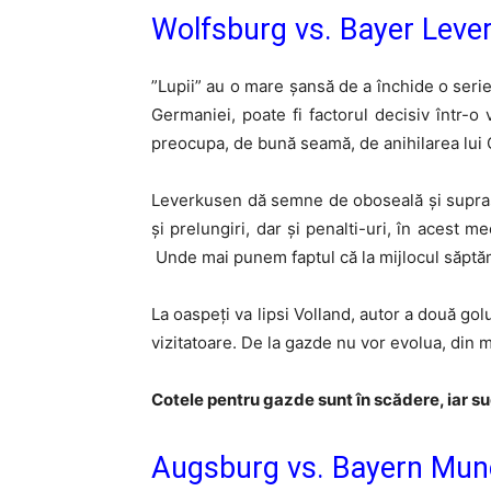
Wolfsburg vs. Bayer Lever
”Lupii” au o mare șansă de a închide o seri
Germaniei, poate fi factorul decisiv într-o
preocupa, de bună seamă, de anihilarea lui Ch
Leverkusen dă semne de oboseală și suprasa
și prelungiri, dar și penalti-uri, în acest
Unde mai punem faptul că la mijlocul săpt
La oaspeți va lipsi Volland, autor a două gol
vizitatoare. De la gazde nu vor evolua, din
Cotele pentru gazde sunt în scădere, iar s
Augsburg vs. Bayern Munc