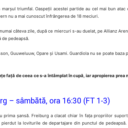
 marșul triumfal. Oaspeții acestei partide au cel mai bun atac 
yern nu a mai cunoscut înfrângerea de 18 meciuri.
 numai câteva zile, după ce miercuri s-au duelat, pe Allianz Are
ră de pedeapsă.
sson, Guuweluuw, Opare și Usami. Guardiola nu se poate baza pe 
e față de ceea ce s-a întâmplat în cupă, iar apropierea prea 
rg – sâmbătă, ora 16:30 (FT 1-3)
 prima șansă. Freiburg a clacat chiar în fața propriilor supor
pierdut la loviturile de departajare din punctul de pedeapsă. 