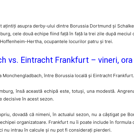
nt ațintiți asupra derby-ului dintre Borussia Dortmund și Schalke
urg, cele două echipe fiind față în față la trei zile după meciu
 Hoffenheim-Hertha, ocupantele locurilor patru și trei.
vs. Eintracht Frankfurt – vineri, ora
a Monchengladbach, între Borussia locală și Eintracht Frankfurt.
burg, însă această echipă este, totuși, una modestă. Angrena
se decisive în acest sezon.
priu, dovadă că nimeni, în actualul sezon, nu a câștigat pe Bo
echipei organizatoare. Frankfurt nu îi poate include în formula 
i nu intrau în calcule și nu pot fi considerați pierderi.