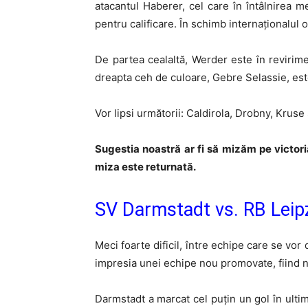
atacantul Haberer, cel care în întâlnirea m
pentru calificare. În schimb internaționalul ol
De partea cealaltă, Werder este în revirim
dreapta ceh de culoare, Gebre Selassie, este
Vor lipsi următorii: Caldirola, Drobny, Kruse
Sugestia noastră ar fi să mizăm pe victori
miza este returnată.
SV Darmstadt vs. RB Leipz
Meci foarte dificil, între echipe care se vor
impresia unei echipe nou promovate, fiind 
Darmstadt a marcat cel puțin un gol în ultim