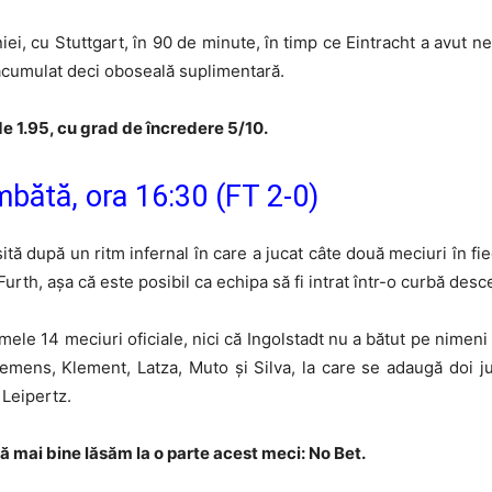
i, cu Stuttgart, în 90 de minute, în timp ce Eintracht a avut ne
u acumulat deci oboseală suplimentară.
e 1.95, cu grad de încredere 5/10.
mbătă, ora 16:30 (FT 2-0)
tă după un ritm infernal în care a jucat câte două meciuri în fi
Furth, așa că este posibil ca echipa să fi intrat într-o curbă de
mele 14 meciuri oficiale, nici că Ingolstadt nu a bătut pe nimeni
emens, Klement, Latza, Muto și Silva, la care se adaugă doi j
 Leipertz.
ă mai bine lăsăm la o parte acest meci: No Bet.