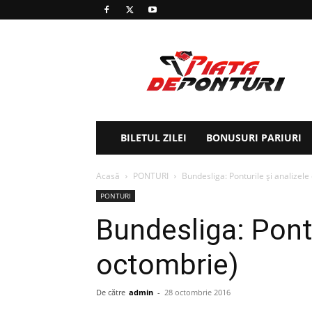
Piața
de
ponturi
BILETUL ZILEI
BONUSURI PARIURI
Acasă
PONTURI
Bundesliga: Ponturile și analizele
PONTURI
Bundesliga: Pontu
octombrie)
De către
admin
-
28 octombrie 2016