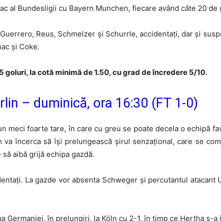
c al Bundesligii cu Bayern Munchen, fiecare având câte 20 de g
uerrero, Reus, Schmelzer și Schurrle, accidentați, dar și suspe
nac și Coke.
 goluri, la cotă minimă de 1.50, cu grad de încredere 5/10.
lin – duminică, ora 16:30 (FT 1-0)
-un meci foarte tare, în care cu greu se poate decela o echipă fa
va încerca să își prelungească șirul senzațional, care se compu
 să aibă grijă echipa gazdă.
dentați. La gazde vor absenta Schweger și percutantul atacant U
Germaniei, în prelungiri, la Köln cu 2-1, în timp ce Hertha s-a i