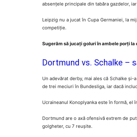
absențele principale din tabăra gazdelor, iar
Leipzig nu a jucat în Cupa Germaniei, la mij
competiție.
Sugerăm să jucați goluri în ambele porți la 
Dortmund vs. Schalke – s
Un adevărat derby, mai ales că Schalke și-a 
de trei meciuri în Bundesliga, iar dacă inclu
Ucraineanul Konoplyanka este în formă, el în
Dortmund are o axă ofensivă extrem de pute
golgheter, cu 7 reușite.