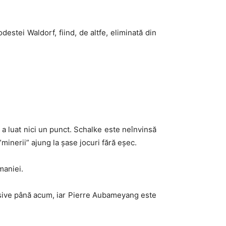
estei Waldorf, fiind, de altfe, eliminată din
 a luat nici un punct. Schalke este neînvinsă
”minerii” ajung la șase jocuri fără eșec.
maniei.
isive până acum, iar Pierre Aubameyang este