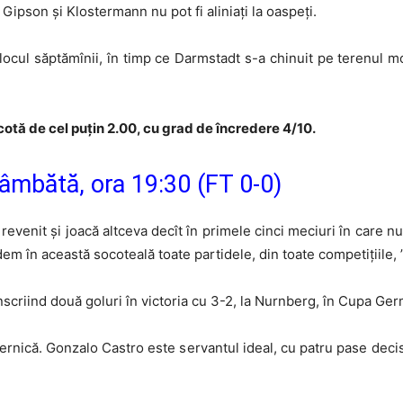
 Gipson și Klostermann nu pot fi aliniați la oaspeți.
locul săptămînii, în timp ce Darmstadt s-a chinuit pe terenul mod
cotă de cel puțin 2.00, cu grad de încredere 4/10.
âmbătă, ora 19:30 (FT 0-0)
revenit și joacă altceva decît în primele cinci meciuri în care nu
dem în această socoteală toate partidele, din toate competițiile, 
scriind două goluri în victoria cu 3-2, la Nurnberg, în Cupa Ger
rnică. Gonzalo Castro este servantul ideal, cu patru pase dec