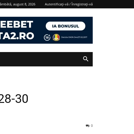
âmbătă, august 8, 2026
Autentificați-vă / Înregistrați-vă
(28-30
0