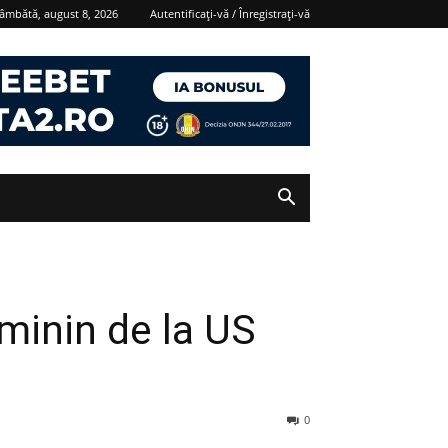
âmbătă, august 8, 2026
Autentificați-vă / Înregistrați-vă
feminin de la US
0