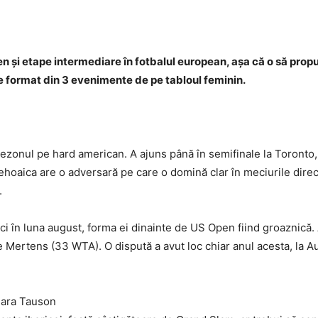
en și etape intermediare în fotbalul european, așa că o să prop
te format din 3 evenimente de pe tabloul feminin.
sezonul pe hard american. A ajuns până în semifinale la Toronto
cehoaica are o adversară pe care o domină clar în meciurile dire
.
 în luna august, forma ei dinainte de US Open fiind groaznică. As
se Mertens (33 WTA). O dispută a avut loc chiar anul acesta, la A
lara Tauson