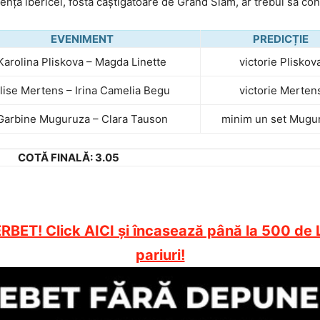
iența ibericei, fostă câștigătoare de Grand Slam, ar trebui să con
EVENIMENT
PREDICȚIE
Karolina Pliskova –
Magda Linette
victorie Pliskov
lise Mertens –
Irina Camelia Begu
victorie Merten
Garbine Muguruza –
Clara Tauson
minim un set Mugu
COTĂ FINALĂ: 3.05
RBET! Click AICI și încasează până la 500 de 
pariuri!