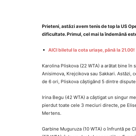
Prieteni, astăzi avem tenis de top la US Op
dificultate. Primul, cel mai la îndemână es
AICI biletul la cota uriașe, până la 21.00!
Karolina Pliskova (22 WTA) a arătat bine în 
Anisimova, Krejcikova sau Sakkari. Astăzi, 
de 6 ori, Pliskova câștigând 5 dintre dispute
Irina Begu (42 WTA) a câștigat un singur meci
pierdut toate cele 3 meciuri directe, pe Eli
Mertens.
Garbine Muguruza (10 WTA) o înfruntă pe C