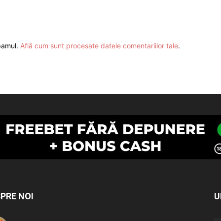
spamul.
Află cum sunt procesate datele comentariilor tale
.
PRE NOI
U