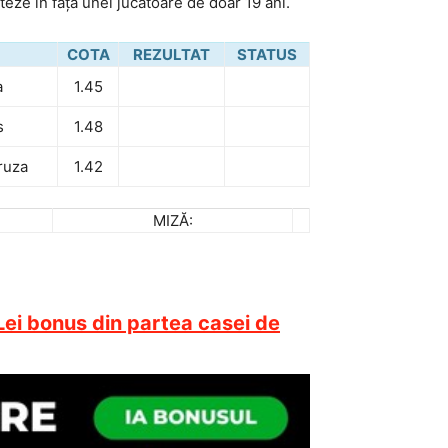
teze în fața unei jucătoare de doar 19 ani.
COTA
REZULTAT
STATUS
a
1.45
s
1.48
ruza
1.42
MIZĂ:
Lei bonus din partea casei de