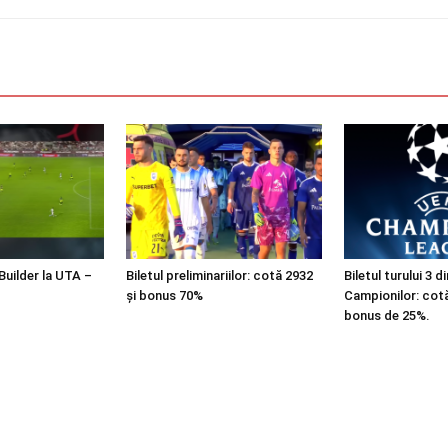
tBuilder la UTA –
Biletul preliminariilor: cotă 2932
Biletul turului 3 d
și bonus 70%
Campionilor: cotă
bonus de 25%.