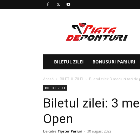
Piața
de
ponturi
BILETUL ZILEI
BONUSURI PARIURI
Acasă
BILETUL ZILEI
Biletul zilei: 3 meciuri tari de
BILETUL ZILEI
Biletul zilei: 3 m
Open
De către
Tipster Pariuri
-
30 august 2022