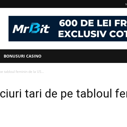
s
BONUSURI CASINO
 pe tabloul feminin de la US...
eciuri tari de pe tabloul 