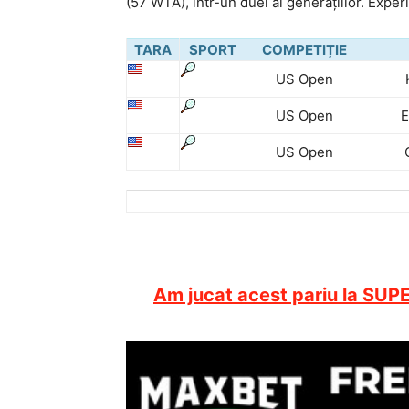
(57 WTA), într-un duel al generațiilor. Exper
TARA
SPORT
COMPETIȚIE
US Open
US Open
E
US Open
Am jucat acest pariu la SUPE