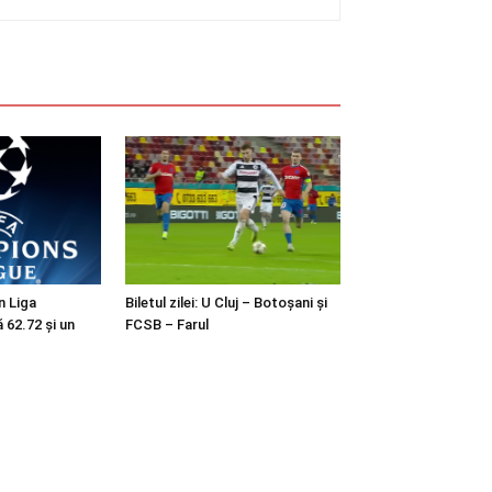
in Liga
Biletul zilei: U Cluj – Botoșani și
 62.72 și un
FCSB – Farul