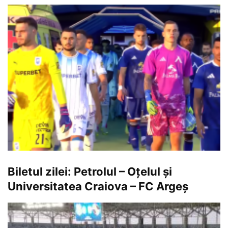
Biletul zilei: Petrolul – Oțelul și
Universitatea Craiova – FC Argeș