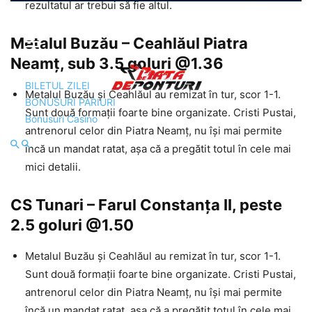
rezultatul ar trebui să fie altul.
Metalul Buzău – Ceahlăul Piatra
Neamț, sub 3.5 goluri @1.36
BILETUL ZILEI
Metalul Buzău și Ceahlăul au remizat în tur, scor 1-1.
BONUSURI PARIURI
Sunt două formații foarte bine organizate. Cristi Pustai,
Bonusuri Casino
antrenorul celor din Piatra Neamț, nu își mai permite
încă un mandat ratat, așa că a pregătit totul în cele mai
mici detalii.
CS Tunari – Farul Constanța II, peste
2.5 goluri @1.50
Metalul Buzău și Ceahlăul au remizat în tur, scor 1-1.
Sunt două formații foarte bine organizate. Cristi Pustai,
antrenorul celor din Piatra Neamț, nu își mai permite
încă un mandat ratat, așa că a pregătit totul în cele mai