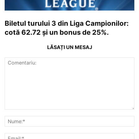
Biletul turului 3 din Liga Campionilor:
cotă 62.72 și un bonus de 25%.
LĂSAȚI UN MESAJ