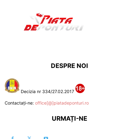
DESPRE NOI
Decizia nr 334/27.02.2017
Contactați-ne:
office[@]piatadeponturi.ro
URMAȚI-NE