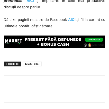
profitabile”
AICI
și implică-te în cele mai productive
discuții despre pariuri.
Dă Like paginii noastre de Facebook
AICI
și fii la curent cu
ultimele postări câștigătoare.
ETICHETE
biletul zilei