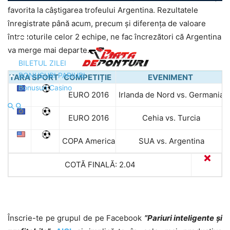
favorita la câştigarea trofeului Argentina. Rezultatele
înregistrate până acum, precum şi diferenţa de valoare
între loturile celor 2 echipe, ne fac încrezători că Argentina
va merge mai departe.
BILETUL ZILEI
BONUSURI PARIURI
TARA
SPORT
COMPETIȚIE
EVENIMENT
Bonusuri Casino
EURO 2016
Irlanda de Nord vs. Germania
EURO 2016
Cehia vs. Turcia
COPA America
SUA vs. Argentina
A
COTĂ FINALĂ: 2.04
Înscrie-te pe grupul de pe Facebook
”Pariuri inteligente și