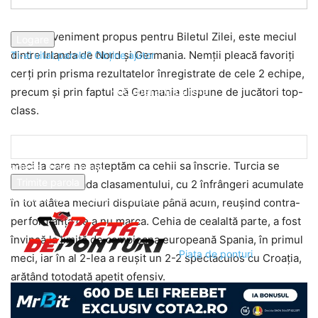
parola dvs
Primul eveniment propus pentru Biletul Zilei, este meciul
dintre Irlanda de Nord şi Germania. Nemţii pleacă favoriţi
Ti-ai uitat parola? Obține ajutor
cerţi prin prisma rezultatelor înregistrate de cele 2 echipe,
Recuperare parola
precum şi prin faptul că Germania dispune de jucători top-
class.
Recuperați-vă parola
A 2-a partidă propusă este cea dintre Cehia şi Turcia, un
meci la care ne aşteptăm ca cehii sa înscrie. Turcia se
adresa dvs de email
clasează la coada clasamentului, cu 2 înfrângeri acumulate
O parola va fi trimisă pe adresa dvs de email.
în tot atâtea meciuri disputate până acum, reuşind contra-
performanţa de a nu marca. Cehia de cealaltă parte, a fost
învinsă la limită de campioana europeană Spania, în primul
Piața de ponturi
meci, iar în al 2-lea a reuşit un 2-2 spectaculos cu Croaţia,
arătând totodată apetit ofensiv.
Ultimul meci propus, este de la Copa America, între SUA şi