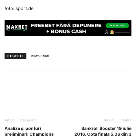
foto: sport.de
ETICHETE
biletul zilei
Articolul precedent
Articolul următor
Analize și ponturi
Bankroll Booster 19 iulie
preliminarii Champions
2016. Cota finala 5.06 din 3