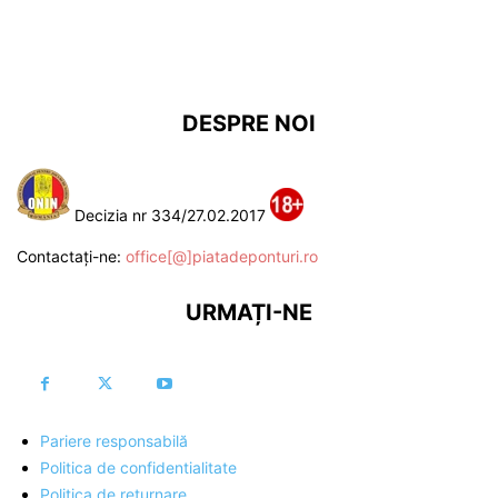
DESPRE NOI
Decizia nr 334/27.02.2017
Contactați-ne:
office[@]piatadeponturi.ro
URMAȚI-NE
Pariere responsabilă
Politica de confidentialitate
Politica de returnare