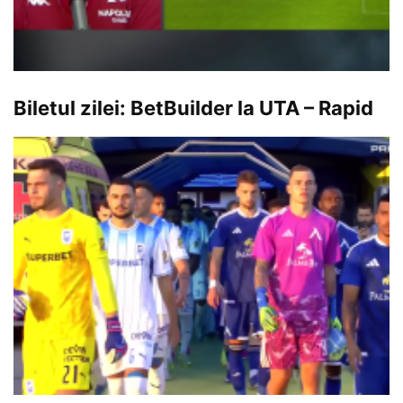
Biletul zilei: BetBuilder la UTA – Rapid