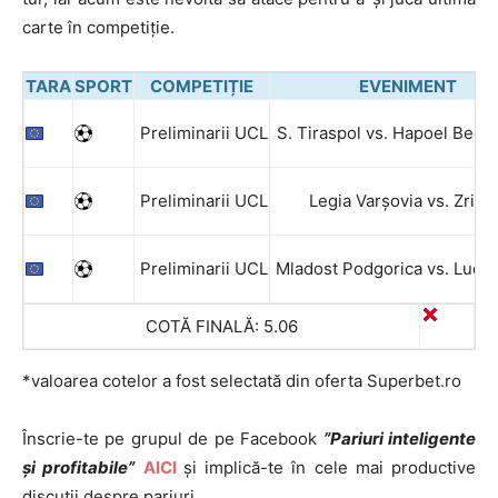
carte în competiție.
TARA
SPORT
COMPETIȚIE
EVENIMENT
Preliminarii UCL
S. Tiraspol vs. Hapoel Beer
Preliminarii UCL
Legia Varșovia vs. Zrinjs
Preliminarii UCL
Mladost Podgorica vs. Ludo
COTĂ FINALĂ: 5.06
*valoarea cotelor a fost selectată din oferta Superbet.ro
Înscrie-te pe grupul de pe Facebook
”Pariuri inteligente
și profitabile”
AICI
și implică-te în cele mai productive
discuții despre pariuri.