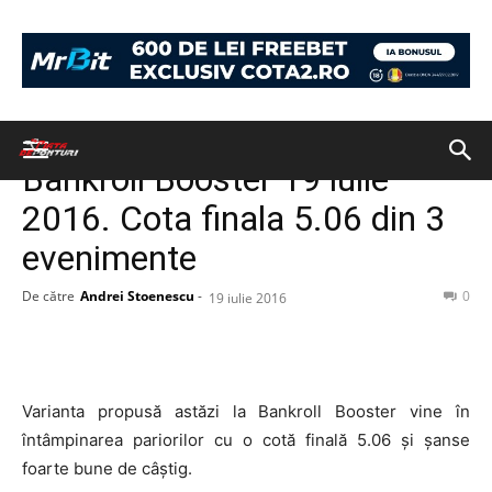
Acasă
BILETUL ZILEI
BILETUL ZILEI
Bankroll Booster 19 iulie
2016. Cota finala 5.06 din 3
evenimente
De către
Andrei Stoenescu
-
0
19 iulie 2016
Varianta propusă astăzi la Bankroll Booster vine în
întâmpinarea pariorilor cu o cotă finală 5.06 și șanse
foarte bune de câștig.