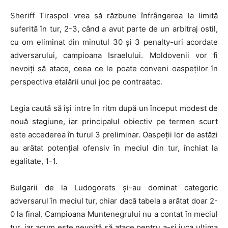
Sheriff Tiraspol vrea să răzbune înfrângerea la limită
suferită în tur, 2-3, când a avut parte de un arbitraj ostil,
cu om eliminat din minutul 30 și 3 penalty-uri acordate
adversarului, campioana Israelului. Moldovenii vor fi
nevoiți să atace, ceea ce le poate conveni oaspeților în
perspectiva etalării unui joc pe contraatac.
Legia caută să își intre în ritm după un început modest de
nouă stagiune, iar principalul obiectiv pe termen scurt
este accederea în turul 3 preliminar. Oaspeții lor de astăzi
au arătat potențial ofensiv în meciul din tur, închiat la
egalitate, 1-1.
Bulgarii de la Ludogorets și-au dominat categoric
adversarul în meciul tur, chiar dacă tabela a arătat doar 2-
0 la final. Campioana Muntenegrului nu a contat în meciul
tur, iar acum este nevoită să atace pentru a-și juca ultima