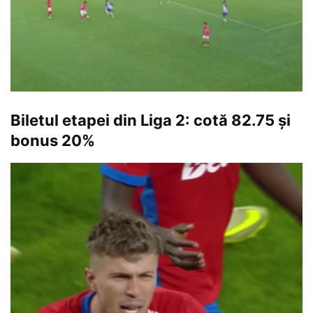
Biletul etapei din Liga 2: cotă 82.75 și
bonus 20%