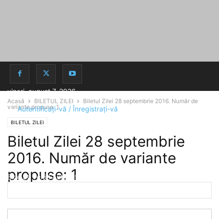
vineri, august 7, 2026
Acasă
BILETUL ZILEI
Biletul Zilei 28 septembrie 2016. Număr de
variante propuse: 1
Autentificați-vă / Înregistrați-vă
BILETUL ZILEI
Biletul Zilei 28 septembrie
Conectare
2016. Număr de variante
propuse: 1
Bine ați venit! Autentificați-vă in contul dvs
0
De către
admin
-
28 septembrie 2016
numele dvs de utilizator