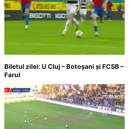
Biletul zilei: U Cluj – Botoșani și FCSB –
Farul