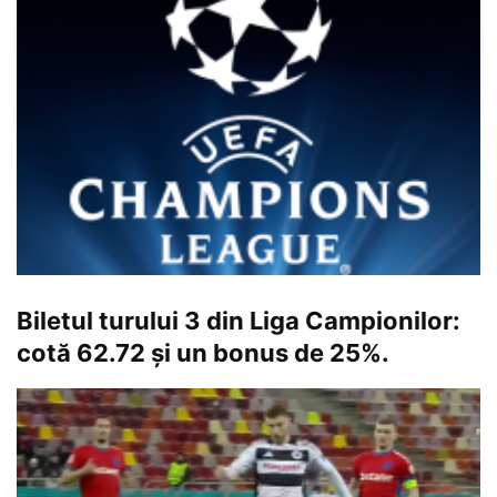
Biletul turului 3 din Liga Campionilor:
cotă 62.72 și un bonus de 25%.