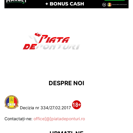
DESPRE NOI
Decizia nr 334/27.02.2017
Contactați-ne:
office[@]piatadeponturi.ro